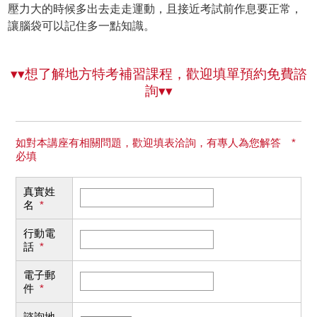
壓力大的時候多出去走走運動，且接近考試前作息要正常，
讓腦袋可以記住多一點知識。
▾▾想了解地方特考補習課程，歡迎填單預約免費諮
詢▾▾
如對本講座有相關問題，歡迎填表洽詢，有專人為您解答 *
必填
真實姓
名
*
行動電
話
*
電子郵
件
*
諮詢地