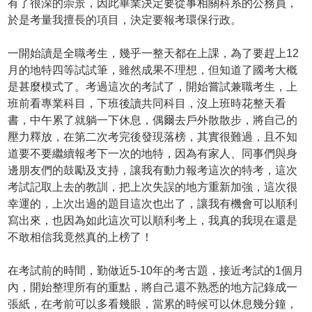
有了很深的崇景，因此畢業決定要從事相關科系的公務員，
於是考量我擅長的項目，決定要報考環保行政。
一開始讀是全職考生，幾乎一整天都在上課，為了要趕上12
月的地特四等試試筆，雖然成果不理想，但知道了國考大概
是甚麼模式了。考過這次的考試了，開始嘗試兼職考生，上
班前看專業科目，下班後讀共同科目，沒上班時花整天看
書，中午累了就躺一下休息，偶爾去戶外散散步，將自己的
壓力釋放，在第二次考完後發現落榜，其實很難過，且不知
道要不要繼續報考下一次的地特，因為有家人、同事們與身
邊朋友們的鼓勵及支持，讓我有動力報考這次的特考，這次
考試記取上去的教訓，把上次失誤的地方重新加強，這次很
幸運的，上次出過的題目這次也出了，讓我有機會可以順利
寫出來，也因為如此這次可以順利考上，我真的我現在還是
不敢相信我竟然真的上榜了！
在考試前的時間，勤做近5-10年的考古題，接近考試的1個月
內，開始整理所有的重點，將自己還不熟悉的地方記錄成一
張紙，在考前可以多看幾眼，當累的時候可以休息幾分鐘，