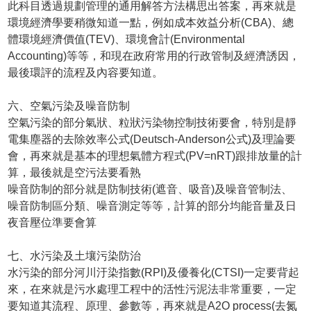
此科目透過規劃管理的通用解答方法構思出答案，再來就是
環境經濟學要稍微知道一點，例如成本效益分析(CBA)、總
體環境經濟價值(TEV)、環境會計(Environmental
Accounting)等等，和現在政府常用的行政管制及經濟誘因，
最後環評的流程及內容要知道。
六、空氣污染及噪音防制
空氣污染的部分氣狀、粒狀污染物控制技術要會，特別是靜
電集塵器的去除效率公式(Deutsch-Anderson公式)及理論要
會，再來就是基本的理想氣體方程式(PV=nRT)跟排放量的計
算，最後就是空污法要看熟
噪音防制的部分就是防制技術(遮音、吸音)及噪音管制法、
噪音防制區分類、噪音測定等等，計算的部分均能音量及日
夜音壓位準要會算
七、水污染及土壤污染防治
水污染的部分河川汙染指數(RPI)及優養化(CTSI)一定要背起
來，在來就是污水處理工程中的活性污泥法非常重要，一定
要知道其流程、原理、參數等，再來就是A2O process(去氮