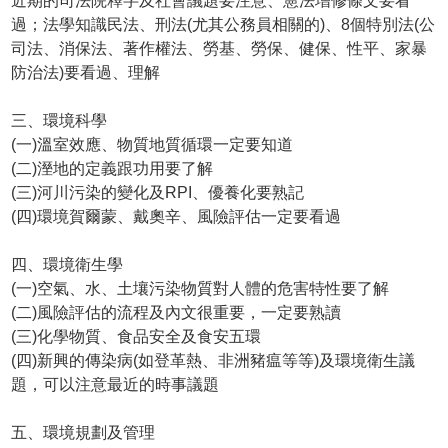
近期的司法院釋字及社會議題要注意、憲法增修條文要看
過；法學知識民法、刑法(尤其公務員相關的)、8個特別法(公
司法、消保法、著作權法、勞基、勞保、健保、性平、家暴
防治法)要看過、理解
三、環境科學
(一)溫室效應、物質地質循環一定要知道
(二)溼地的定義跟功用要了解
(三)河川污染的變化及RPI、優養化要熟記
(四)環境賀爾蒙、戴奧辛、風險評估一定要看過
四、環境衛生學
(一)空氣、水、土壤污染物質對人體的危害特性要了解
(二)風險評估的流程及內文很重要，一定要熟讀
(三)化學物質、食品安全及食安五環
(四)新興的傳染病(如登革熱、非洲豬瘟等等)及環境衛生議
題，可以注意最近的時事議題
五、環境規劃及管理