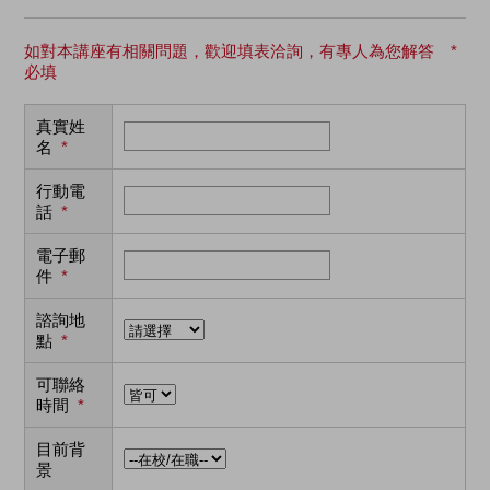
如對本講座有相關問題，歡迎填表洽詢，有專人為您解答 *
必填
真實姓
名
*
行動電
話
*
電子郵
件
*
諮詢地
點
*
可聯絡
時間
*
目前背
景