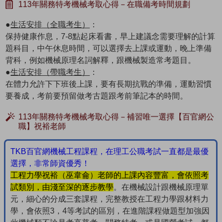
113年關務特考機械考取心得－在職備考時間規劃
●
生活安排（全職考生）
：
保持健康作息，7-8點起床看書，早上建議念需要理解的計算
題科目，中午休息時間，可以選擇去上課或運動，晚上準備
背科，例如機械原理名詞解釋，跟機械製造常考題目。
●
生活安排（帶職考生）
：
在體力允許下下班後上課，要有長期抗戰的準備，運動習慣
要養成，考前要預留做考古題跟考前筆記本的時間。
113年關務特考機械考取心得－補習唯一選擇【百官網公
職】祝裕老師
TKB百官網機械工程課程，在理工公職考試一直都是最優
選擇，非常師資優秀！
工程力學祝裕（巫韋侖）老師的上課內容豐富，會依照考
試類別，由淺至深的逐步教學
。在機械設計跟機械原理單
元，細心的分成三套課程，完整教授在工程力學跟材料力
學，會依照3，4等考試的區別，在進階課程做題型加強因