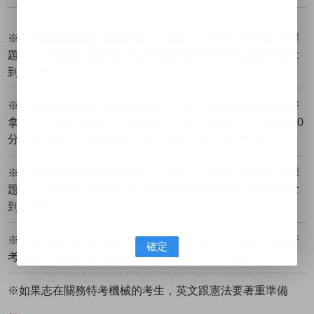
※【
準備國營機械考試要領
】：考科少，機械力學題目選擇
題要求速度跟基本觀念，熱力學跟流體力學為申論題要能拿
到基本分。
※【
準備準備高普考機械要領
】：工程力學跟機械設計最好
拿分，在寫考古題時，4等要有70分以上的實力，3等要有60
分以上的實力，機械製造，重考古題，至少要拿到50分。
※【
準備關務特考機械要領
】：考科少，機械力學題目選擇
題要求速度跟基本觀念，熱力學跟流體力學為申論題要能拿
到基本分。
※【
剛上課的考生準備方法
】：英文很重要，其他比照高普
確定
考準備，關務特考的法學常識配分也重，不可親忽。
※如果志在關務特考機械的考生，英文跟憲法要著重準備