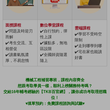
面授課程
數位學堂課程
雲端課程
✔️問題及時迎刃
✔️自行預約，彈
✔️學習不受時空
而解
性上課
限制
✔️考生交流、互
✔️據點多，無地
✔️走到哪學到哪
相督促
區設限
✔️宅在家也能讀
✔️讀書氣氛濃
✔️全國師資隨選
好書
厚，不易怠惰
隨上
機械工程補習專班，課程內容齊全
想跟考取學員一樣，順利上榜關務特考嗎？
交給16年輔考經驗的【TKB百官網】，讓你成功考取理想職
位！
▾填單預約：免費課程諮詢與試聽▾