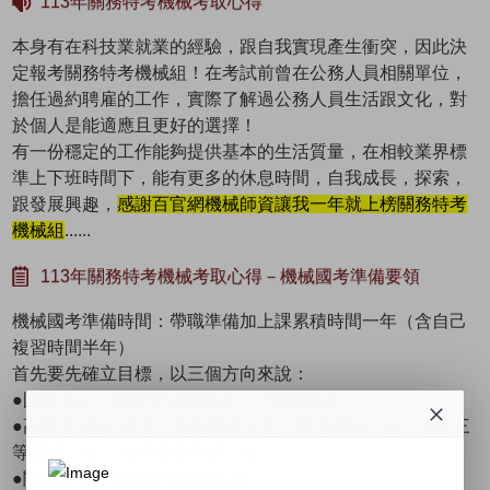
113年關務特考機械考取心得
本身有在科技業就業的經驗，跟自我實現產生衝突，因此決
定報考關務特考機械組！在考試前曾在公務人員相關單位，
擔任過約聘雇的工作，實際了解過公務人員生活跟文化，對
於個人是能適應且更好的選擇！
有一份穩定的工作能夠提供基本的生活質量，在相較業界標
準上下班時間下，能有更多的休息時間，自我成長，探索，
跟發展興趣，
感謝百官網機械師資讓我一年就上榜關務特考
機械組
......
113年關務特考機械考取心得－機械國考準備要領
機械國考準備時間：帶職準備加上課累積時間一年（含自己
複習時間半年）
首先要先確立目標，以三個方向來說：
●國營考試：國營聯招機械組、中鋼機械組
●高普考+地方特考：高考機械工程、普考機械工程、地特三
等機械工程、地特四等機械工程。
●關務特考：關務特考機械工程