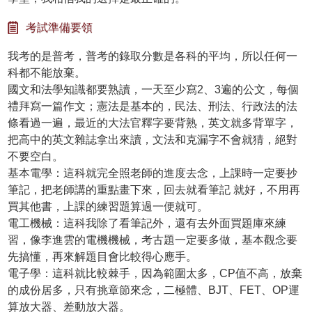
考試準備要領
我考的是普考，普考的錄取分數是各科的平均，所以任何一
科都不能放棄。
國文和法學知識都要熟讀，一天至少寫2、3遍的公文，每個
禮拜寫一篇作文；憲法是基本的，民法、刑法、行政法的法
條看過一遍，最近的大法官釋字要背熟，英文就多背單字，
把高中的英文雜誌拿出來讀，文法和克漏字不會就猜，絕對
不要空白。
基本電學：這科就完全照老師的進度去念，上課時一定要抄
筆記，把老師講的重點畫下來，回去就看筆記 就好，不用再
買其他書，上課的練習題算過一便就可。
電工機械：這科我除了看筆記外，還有去外面買題庫來練
習，像李進雲的電機機械，考古題一定要多做，基本觀念要
先搞懂，再來解題目會比較得心應手。
電子學：這科就比較棘手，因為範圍太多，CP值不高，放棄
的成份居多，只有挑章節來念，二極體、BJT、FET、OP運
算放大器、差動放大器。