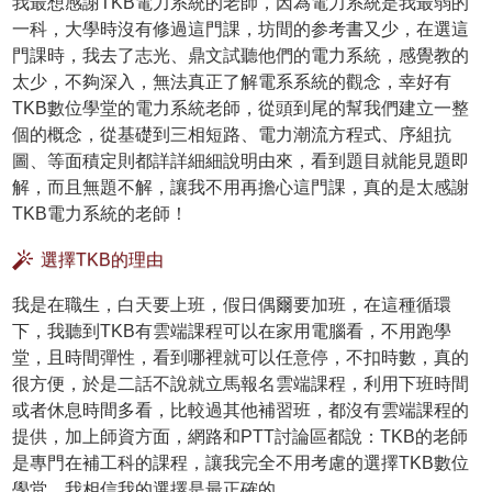
我最想感謝TKB電力系統的老師，因為電力系統是我最弱的
一科，大學時沒有修過這門課，坊間的参考書又少，在選這
門課時，我去了志光、鼎文試聽他們的電力系統，感覺教的
太少，不夠深入，無法真正了解電系系統的觀念，幸好有
TKB數位學堂的電力系統老師，從頭到尾的幫我們建立一整
個的概念，從基礎到三相短路、電力潮流方程式、序組抗
圖、等面積定則都詳詳細細說明由來，看到題目就能見題即
解，而且無題不解，讓我不用再擔心這門課，真的是太感謝
TKB電力系統的老師！
選擇TKB的理由
我是在職生，白天要上班，假日偶爾要加班，在這種循環
下，我聽到TKB有雲端課程可以在家用電腦看，不用跑學
堂，且時間彈性，看到哪裡就可以任意停，不扣時數，真的
很方便，於是二話不說就立馬報名雲端課程，利用下班時間
或者休息時間多看，比較過其他補習班，都沒有雲端課程的
提供，加上師資方面，網路和PTT討論區都說：TKB的老師
是專門在補工科的課程，讓我完全不用考慮的選擇TKB數位
學堂，我相信我的選擇是最正確的。