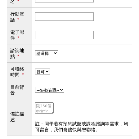
名
*
行動電
話
*
電子郵
件
*
諮詢地
點
*
可聯絡
時間
*
目前背
景
備註描
述
註：同學若有預約試聽或課程諮詢等需求，均
可留言，我們會儘快與您聯絡。