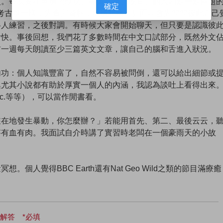
次。每次要在事前把狀況、專業時事、政宣、個人四類一類兩題
確定
試寫考古題一樣，先查完資料，然後記熟。見面時會先問問彼此自己
半人練習，之後對調。有時候大家會開始聊天，但只要是認識彼
愉快。事後回想，我們花了多數時間在中文口試部分，既然外文
前一週每天朗讀至少三篇英文文章，讓自己的腦和舌進入狀況。
內功：個人知識豐富了，自然不容易被問倒，還可以給出細節或
集尤其小說都有助於厚實一個人的內涵，我認為談吐上看得出來
c.等等），可以當作閒書看。
駐在地發生暴動，你怎麼辦？」若能用首先、第二、最後云云，
答有血有肉。我面試自介時講了實習時老闆在一個豪雨天的小故
人覺得BBC Earth還有Nat Geo Wild之類的節目滿療癒
解答 *必填