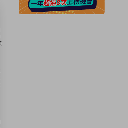
收
對
如
的
英
世
實
說
來
們