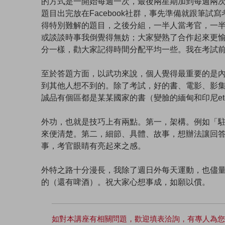
的方式是一開始每週一次，最後兩星期加到每週兩
題目出完放在Facebook社群，事先準備就跟筆
得特別難解的題目，之後分組，一半人當考官，一
或談談時事我倒覺得無妨；大家變熟了合作起來更
分一樣，勸大家記得時間分配平均一些。我在考試
至於答題方面，以武功來說，個人覺得最重要的是
到其他人想不到的。除了考試，好的書、電影、影
誠品有個區都是某某國家的書（變臉的緬甸和印尼et
外功，也就是技巧上有兩點。第一，架構。例如「
來便清楚。第二，細節、具體、故事，想辦法讓回
事，考官眼睛有亮起來之感。
外特之路十分漫長，我除了週日外每天運動，也儘量冥想。個
的（還有啤酒）。祝大家心想事成，如願以償。
如對本講座有相關問題，歡迎填表洽詢，有專人為您