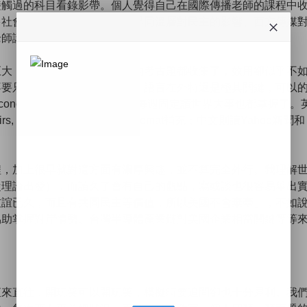
接觸過的科目看錄影帶。個人覺得自己在國際傳播老師的課程中
多社會學的概念，例如網路世界同溫層對民主的影響、西方傳媒
老師講得挺好，切中要點。
巨大；我應該把五六年來相關的考古題都收集了，效用卻似乎不
不要只專注在考古題上。另外，語言在外特還是極其關鍵，可以
onomist和BBC, 尤其前者，每週固定讀世界大事也都掌握了。
ffairs, Foreign Policy和The Diplomat補充；中文則讀Yahoo新聞和
程，加上很早就對這方面有濃厚興趣，並不算完全外行。我理解
從理論出發），而讀久了會有自己的觀點，寫或談也很容易舉出
友誼已久，而且有共同民主等價值，所以美國不會棄臺」，不如
協助掌握對岸情勢、台灣半導體產業鏈對美國企業相當關鍵等等
直來直往，開玩笑可以開玩笑，模擬時要追問卻也十分犀利。我