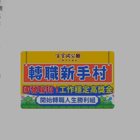
的
覺
此
佔
提
。
聽