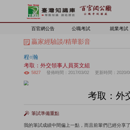
百官網公告
公職考試
就業考試
贏家經驗談/精華影音
程○瀚
考取：外交領事人員英文組
5827
發佈時間：2017/03/02
更新時間：2020/08
考取：外
筆試準備重點
我的筆試成績中間偏上一點，而且前輩們已經分享