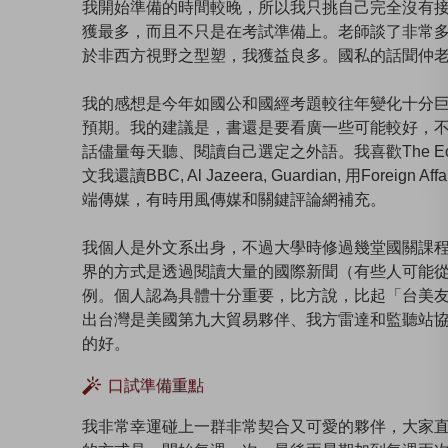
我開始準備的時間較晚，所以我只挑自己完全沒有
獲最多，而且不只是在考試準備上。老師談了非常
於非西方視野之型塑，我獲益良多。國私的話聞仲
我的感想是今年如國公和國經考題較往年變化十分
預期。我的建議是，書還是要看廣一些可能較好，
話儘量每天聽、閱讀自己選定之外語。我喜歡The Ec
文我還讀BBC, Al Jazeera, Guardian, 用Foreign A
端傳媒，有時用風傳媒和關鍵評論網補充。
我個人是外文系出身，不過大學時修過幾堂國關課
界的方式是透過閱讀大量的國際新聞（有些人可能
例。個人認為具體十分重要，比方說，比起「台美
出台灣是美國第九大貿易夥伴、我方雷達和監聽站
的好。
口試準備重點
我非常幸運碰上一群非常契合又可愛的夥伴，大家