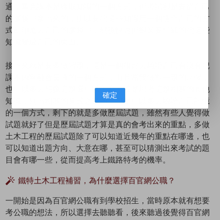
通，畢竟課本是獲取知識的一個方式，但考試卻是要從自己
的腦袋中拿出來的，所以要把這些知識用一個適合自己的方
式刻印進去自己的腦袋中，然後快速但卻又要仔細的把這些
知識變成自己的東西。
接下來就是要多做習題，這是一個很好去驗證自己有沒有把
課本內容融會貫通的一個方式，而且當我做對一題的時候，
也可以多去想像這題還可以怎麼出或是思考這題相關的其他
確定
知識，列出相關的算式之類的，都是可以多去驗證自己記憶
的一個方式，剩下的就是多做歷屆試題，雖然有些人覺得做
試題就好了但是歷屆試題才算是真的會考出來的重點，多做
土木工程的歷屆試題除了可以知道近幾年的重點在哪邊，也
可以知道出題方向、大意在哪，甚至可以猜測出來考試的題
目會有哪一些，從而提高考上鐵路特考的機率。
鐵特土木工程補習，為什麼選擇百官網公職？
一開始是因為百官網公職有到學校招生，當時原本就有想要
考公職的想法，所以選擇去聽聽看，後來聽過後覺得百官網