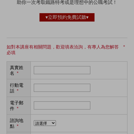
助你一次考取鐵路特考或是理想中的公職考試！
▾立即預約免費試聽▾
如對本講座有相關問題，歡迎填表洽詢，有專人為您解答 *
必填
真實姓
名
*
行動電
話
*
電子郵
件
*
諮詢地
點
*