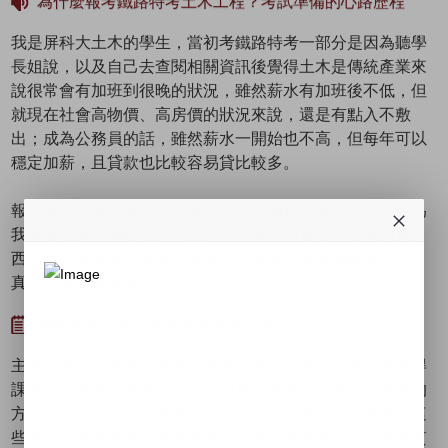
為什麼報考鐵路特考土木工程？考試準備的心路歷程
我是屏科大土木的學生，當初考鐵路特考一部分是因為聽學
長姐說，以及自己去查閱相關資訊後覺得土木是傳統產業來
說很常會有加班到很晚的狀況，雖然薪水有加班後不低，但
就現在社會高物價、高房價的狀況來說，還是有點入不敷
出；成為公務員的話，雖然薪水一開始也不高，但每年可以
穩定加薪，且貸款也比較容易貸比較多。
報名後我大概準備了快一年左右，中間雖然滿辛苦的，因為
我是還在學期間就在準這些考試，除了讀百官網公職的東
西，以外還要兼顧原本的課業，但還是咬著牙繼續撐下去，
真的很高興最後有考上。
鐵路特考土木工程的準備重點分享
主要我覺得就是要對原有的課本先熟讀，雖然很多人會覺得
課本沒用或是刷歷屆就好了，但是沒有基礎知識，對題目的
方向很容易陷入一知半解的狀況，所以即使我在大學有了這
些基礎但還是選擇先將課本熟讀一遍，再來是對內容融會貫