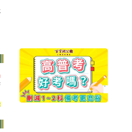
沉
的
覺
大