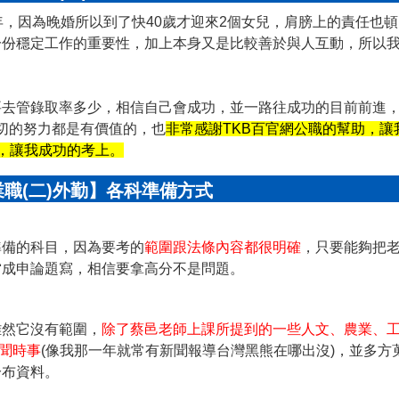
年，因為晚婚所以到了快40歲才迎來2個女兒，肩膀上的責任也頓
一份穩定工作的重要性，加上本身又是比較善於與人互動，所以
要去管錄取率多少，相信自己會成功，並一路往成功的目前前進
一切的努力都是有價值的，也
非常感謝TKB百官網公職的幫助，讓
，讓我成功的考上。
職(二)外勤】各科準備方式
準備的科目，因為要考的
範圍跟法條內容都很明確
，只要能夠把
當成申論題寫，相信要拿高分不是問題。
雖然它沒有範圍，
除了蔡邑老師上課所提到的一些人文、農業、
新聞時事
(像我那一年就常有新聞報導台灣黑熊在哪出沒)，並多方
分布資料。