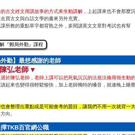
味的古文經文用講故事的方式來生動講解
，上起課來也不會那麼
薦去買古文與白話文學的書來另外充實。
上課所教的重點單字都背熟之外，多閱讀英文文章對考試也有幫
解『郵局外勤』課程
局外勤】最想感謝的老師
 陳弘老師 ▾
莫過於陳弘老師，老師上課可以把死氣沉沉的法規法條用很生動
下讀起來也變得很輕鬆愉快，加上老師獨特的嗓音，就連晚上睡
師也會整理出重點或是可能會考的題目，讓我們不用一次就背一
與方向。
擇TKB百官網公職