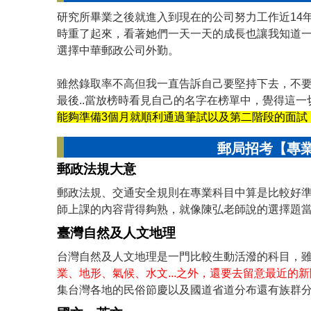
研究所畢業之後就進入到現在的公司努力工作近14
時重了起來，看著她們一天一天的成長也讓我知道
選擇中華郵政公司外勤。
雖然錄取率不高但我一直告訴自己要堅持下去，不
最後..當放榜時看見自己的名字在榜單中，覺得這
能夠準備3個月就順利通過筆試以及第二階段的面試
郵局招考【專業
郵政法規大意
郵政法規、交通安全規則在專業科目中算是比較好
師上課的內容背得夠熟，就像陳弘老師說的選擇題
臺灣自然及人文地理
台灣自然及人文地理是一門比較生動活潑的科目，
業、地形、氣候、水文...之外，還要去留意最近的
集台灣各地的民俗節慶以及國道省道分布還有族群