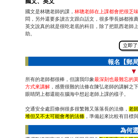
國文、英文
國文是林聰老師的課，
林聰老師在上課都會把很乏
悶，另外還要多讀古文跟白話文，很多學長姊都推
英文說真的就是很吃老底的科目，除了把凱西老師
助。
立即了
報名【郵
▾
所有的老師都很棒，但讓我印象
最深刻也最難忘的
方式來講解
，感覺很難的法條在陳弘老師的講解之
眼睛閉上都還能在腦海中想起老師上課的樣子。
交通安全處罰條例很多很繁雜又落落長的法條，
老
堆但又不太可能會考的法條
，準備起來比較有目標
為何選