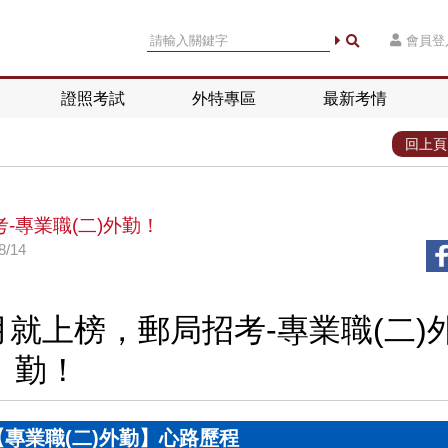
會員登
證照考試
外特專區
最新考情
回上頁
-專業職(二)外勤！
/14
月就上榜，郵局招考-專業職(二)
勤！
專業職(二)外勤】心路歷程