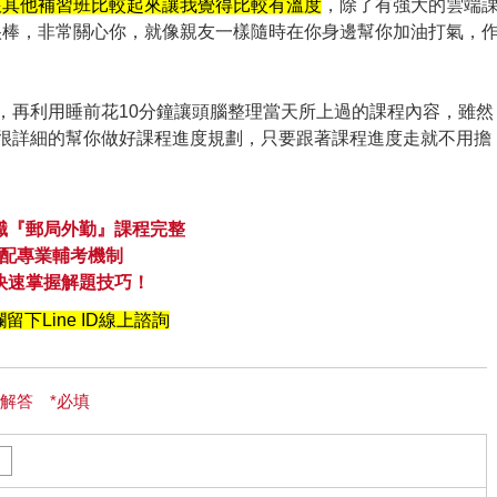
跟其他補習班比較起來讓我覺得比較有溫度
，除了有強大的雲端
很棒，非常關心你，就像親友一樣隨時在你身邊幫你加油打氣，
，再利用睡前花10分鐘讓頭腦整理當天所上過的課程內容，雖然
會很詳細的幫你做好課程進度規劃，只要跟著課程進度走就不用擔
職『郵局外勤』課程完整
配專業輔考機制
快速掌握解題技巧！
留下Line ID線上諮詢
解答 *必填