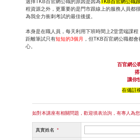
選擇TKB百官網公職的原因是因為
TKB百官網公職
程資源之外，更重要的是門市跟線上的服務人員都
為我全力衝刺考試的最佳後援。
本身是在職人員，每天利用下班時間上2堂雲端課程
距離筆試只有
短短的3個月
，但TKB百官網公職都
心。
百官網公
搭
讓你
在備註欄
如對本講座有相關問題，歡迎填表洽詢，有專人為您
真實姓名
*