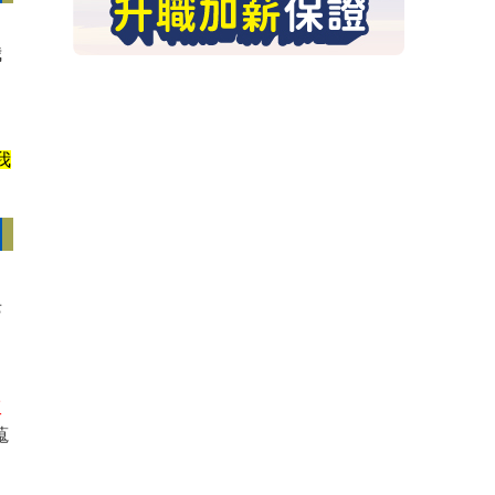
我
，
我
老
工
蒐