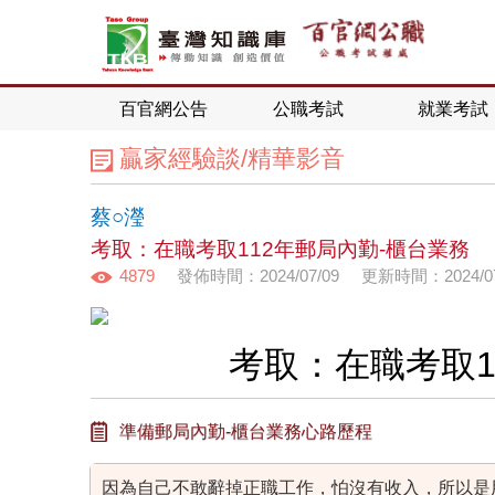
百官網公告
公職考試
就業考試
贏家經驗談/精華影音
蔡○瀅
考取：在職考取112年郵局內勤-櫃台業務
4879
發佈時間：2024/07/09
更新時間：2024/07
考取：在職考取1
準備郵局內勤-櫃台業務心路歷程
因為自己不敢辭掉正職工作，怕沒有收入，所以是