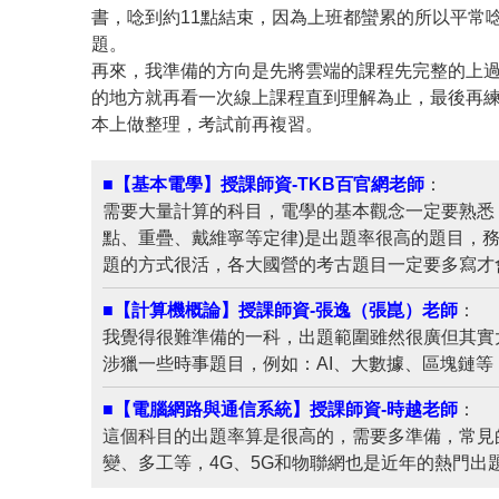
書，唸到約11點結束，因為上班都蠻累的所以平常
題。
再來，我準備的方向是先將雲端的課程先完整的上過
的地方就再看一次線上課程直到理解為止，最後再
本上做整理，考試前再複習。
■【基本電學】授課師資-TKB百官網老師
：
需要大量計算的科目，電學的基本觀念一定要熟悉
點、重疊、戴維寧等定律)是出題率很高的題目，
題的方式很活，各大國營的考古題目一定要多寫才
■【計算機概論】授課師資-張逸（張崑）老師
：
我覺得很難準備的一科，出題範圍雖然很廣但其實
涉獵一些時事題目，例如：AI、大數據、區塊鏈等
■【電腦網路與通信系統】授課師資-時越老師
：
這個科目的出題率算是很高的，需要多準備，常見的像
變、多工等，4G、5G和物聯網也是近年的熱門出