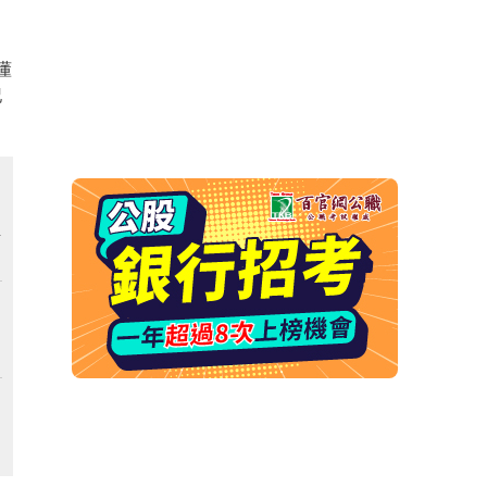
懂
記
解