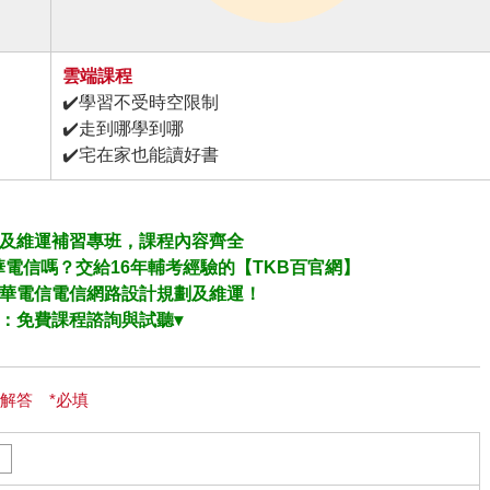
雲端課程
✔️學習不受時空限制
✔️走到哪學到哪
✔️宅在家也能讀好書
及維運
補習專班，課程內容齊全
電信嗎？交給16年輔考經驗的【TKB百官網】
華電信電信網路設計規劃及維運
！
約：免費課程諮詢與試聽▾
解答 *必填