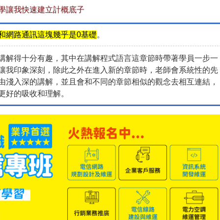
學讓我快速建立計概底子
和網路通訊這塊幾乎是0基礎
。
講解得十分有趣，其中在講解程式語言這章節時帶著學員一步一
讓我印象深刻，除此之外在進入新的章節時，老師會系統性的先
由淺入深的講解，並且會和不同的章節相似的觀念去相互連結，
更好的吸收和理解。