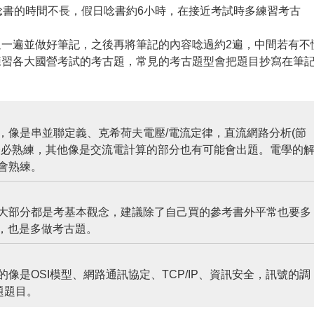
唸書的時間不長，假日唸書約6小時，在接近考試時多練習考古
一遍並做好筆記，之後再將筆記的內容唸過約2遍，中間若有不
練習各大國營考試的考古題，常見的考古題型會把題目抄寫在筆
，像是串並聯定義、克希荷夫電壓/電流定律，直流網路分析(節
務必熟練，其他像是交流電計算的部分也有可能會出題。電學的
會熟練。
大部分都是考基本觀念，建議除了自己買的參考書外平常也要多
，也是多做考古題。
是OSI模型、網路通訊協定、TCP/IP、資訊安全，訊號的調
題題目。