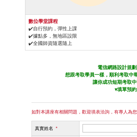
數位學堂課程
✔️自行預約，彈性上課
✔️據點多，無地區設限
✔️全國師資隨選隨上
電信網路設計規劃
想跟考取學員一樣，順利考取中華
讓你成功短期考取
中
▾填單預
如對本講座有相關問題，歡迎填表洽詢，有專人為您
真實姓名
*