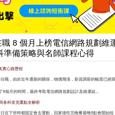
在職 8 個月上榜電信網路規劃維
科準備策略與名師課程心得
真實心路歷程
位任職，由於近年通膨的關係，物價飛漲，薪資調薪的幅度已經
8個月的時間，最終考取電信網路規劃設計及維運組...
與各科攻克重點全解析
日在下班時都固定會去運動，回家後吃完晚餐最晚9點會開始唸