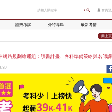
會員登
證照考試
外特專區
最新考情
回上頁
榜電信網路規劃維運組：讀書計畫、各科準備策略與名師課
/20