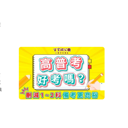
，
讀
面
寫
強