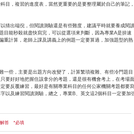
些科目，複習的進度表，當然更重要的是要整理屬於自己的筆記
可以猜出端倪，但閱讀測驗還是有些難度，建議平時就要養成閱
題目能秒殺就盡快寫完，可以從選項來判斷，因為專業A是拚速
偏重計算，老師上課及講義上的例題一定要算過，加強題型的熟
難一些，主要是出題方向改變了，計算繁瑣複雜、有些冷門題目
過只要好好地把握住該拿分的考題，還是很有機會考上，在考場
一定要反覆練習，最好是有關專業科目的任何公家機關考題都要
字以及練習閱讀測驗，總之，專業B、英文這2個科目一定要加
解答 *必填