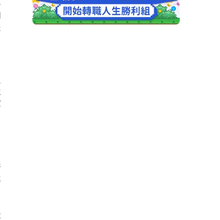
路
門
是
之
位
家
，
所
率
段