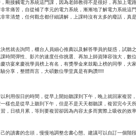
時，剛接觸電力系統這門課，因為老師教得不是很好，再加上電
習非常痛苦，自從補了李元的電力系統，漸漸地了解電力系統這
式非常清楚，任何觀念都仔細講解，上課時沒有太多的廢話，真
然決然就去詢問，櫃台人員細心推薦以及解答學員的疑惑，試聽
上課時間彈性、影片的速度任你挑選、再加上師資陣容強大，數
的慶功宴來慶祝學員榜上有名，有獎學金來鼓勵上榜的同學，大
分享，整體而言，大碩數位學堂真是有夠讚!!!!!
所以利用假日的時間，從早上開始聽課到下午，晚上就回家複習
假一樣也是從早上聽到下午，但是不是天天都聽課，複習完今天
複習，日積月累，等到要複習卻因為內容太多而實際上吸收的效
自己的讀書的念頭，慢慢地調整念書心態。建議可以自訂一個階