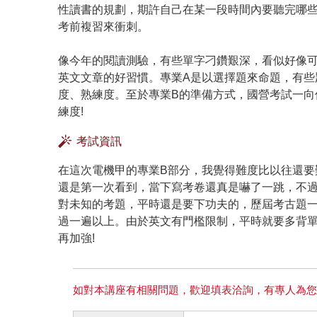
性讀書的規劃，期許自己在某一段時間內要聽完哪
考前複習來衝刺。
像今年的閱讀測驗，有些單字刁鑽艱深，看似好像
英文文章的好習慣。專業A是以選擇題來命題，有些
度、熟練度。至於專業B的準備方式，國營考試一向
練度!
考試資訊
在這次電機甲的專業B部分，我覺得難度比以往還要
還是第一次看到，當下寫考卷還真是嚇了一跳，不
對未知的考題，平時還是要下功夫的，歷屆考古題
過一遍以上。由於英文有門檻限制，平時就要多背單
再加強!
如對本講座有相關問題，歡迎填表洽詢，有專人為您