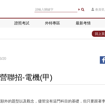
會員登
證照考試
外特專區
最新考情
回上頁
/20
營聯招-電機(甲)
充額外的題型以及觀念，儘管沒有這門科目的基礎，但只要跟著