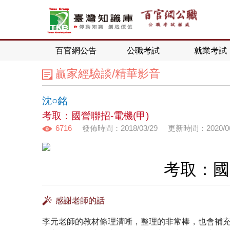
百官網公告
公職考試
就業考試
贏家經驗談/精華影音
沈○銘
考取：國營聯招-電機(甲)
6716
發佈時間：2018/03/29
更新時間：2020/06
考取：國
感謝老師的話
李元老師的教材條理清晰，整理的非常棒，也會補