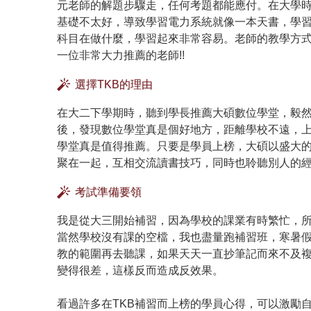
元老師的解題步驟走，任何考題都能應付。在大學
基礎不太好，導致學習電力系統就像一本天書，學
科目在做什麼，學習起來非常容易。老師的教學方
一位非常大力推薦的老師!!
選擇TKB的理由
在大二下學期時，聽到學長推薦大碩數位學堂，毅
後，發現數位學堂真是個好地方，距離學校不遠，
學堂真是值得推薦。只要是學員上榜，大碩以盛大
聚在一起，互相交流讀書技巧，同時也聆聽別人的經驗
考試準備要領
我是從大三開始補習，因為學校的課業有時繁忙，
當然學校沒有課的空檔，我也盡量跑補習班，寒暑
教的範圍再去聽課，如果天天一直抄筆記而來不及
變得很差，這樣反而造成反效果。
看過許多在TKB補習而上榜的學員心得，可以激勵