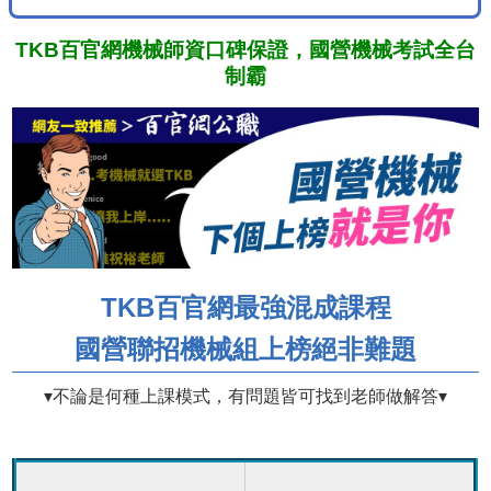
TKB百官網機械師資口碑保證，國營機械考試全台
制霸
TKB百官網最強混成課程
國營聯招機械組上榜絕非難題
▾不論是何種上課模式，有問題皆可找到老師做解答▾