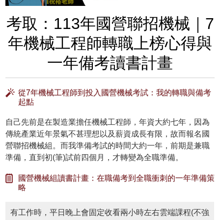
考取：113年國營聯招機械｜7
年機械工程師轉職上榜心得與
一年備考讀書計畫
從7年機械工程師到投入國營機械考試：我的轉職與備考
起點
自己先前是在製造業擔任機械工程師，年資大約七年，因為
傳統產業近年景氣不甚理想以及薪資成長有限，故而報名國
營聯招機械組。而我準備考試的時間大約一年，前期是兼職
準備，直到初(筆)試前四個月，才轉變為全職準備。
國營機械組讀書計畫：在職備考到全職衝刺的一年準備策
略
有工作時，平日晚上會固定收看兩小時左右雲端課程(不強