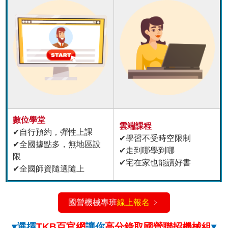
數位學堂
雲端課程
✔自行預約，彈性上課
✔學習不受時空限制
✔全國據點多，無地區設
✔走到哪學到哪
限
✔宅在家也能讀好書
✔全國師資隨選隨上
國營機械專班
線上報名
﹥
▾選擇
TKB百官網
讓你
高分錄取國營聯招機械組
▾