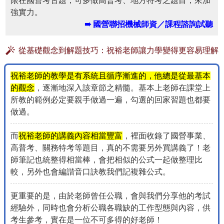
限在國營考古題，可多做高普考、地方特考之題目，來加
強實力。
➠ 國營聯招機械師資／課程諮詢試聽
從基礎觀念到解題技巧：祝裕老師讓力學變得更容易理解
祝裕老師的教學是有系統且循序漸進的，他總是從最基本
的觀念
，逐漸地深入該章節之精髓。基本上老師在課堂上
所教的範例必定要親手做過一遍，勾選的回家習題也都要
做過。
而
祝裕老師的講義內容相當豐富
，裡面收錄了國營事業、
高普考、關務特考等題目，真的不需要另外買講義了！老
師筆記也統整得相當棒，會把相似的公式一起做整理比
較，另外也會編諧音口訣教我們記複雜公式。
更重要的是，由於老師曾任公職，會與我們分享他的考試
經驗外，同時也會分析公職各職缺的工作型態與內容，供
考生參考，實在是一位不可多得的好老師！