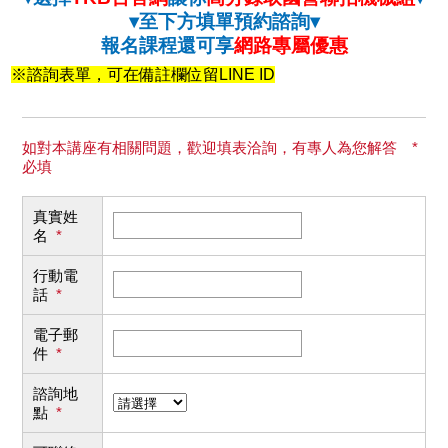
▾至下方填單預約諮詢▾
報名課程還可享
網路專屬優惠
※諮詢表單，可在備註欄位留LINE ID
如對本講座有相關問題，歡迎填表洽詢，有專人為您解答 *
必填
真實姓
名
*
行動電
話
*
電子郵
件
*
諮詢地
點
*