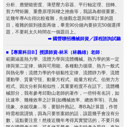
分析、應變能密度、薄壁壓力容器、平行軸定理、扭轉、
剪力彎矩圖、重疊原理與樑之挫曲等，我認為都很重要。
近幾年專A出得比較複雜，先做觀念題與簡單計算的題
目，複雜的留到後面再做，畢竟90分鐘內要拚完50個選擇
題，不要耗太久時間在一個題目上。
➠ 國營聯招機械師資／課程諮詢試聽
■【專業科目B】授課師資-林禾（林義雄）老師
:
範圍涵蓋熱力學、流體力學與流體機械。熱力學的第一定
律與第二定律、熵與可用能、各種動力循環、熱力一般式
與熱化學；流體力學的牛頓黏性定律、流體靜力學、流體
運動學、質量守恆、動量方程式、能量方程式、伯努力方
程式、因次分析與相似性，其重要程度不在話下。流體機
械部分，我有參考邱勤山老師的著作，一些特有名詞，如
比速率、幾種效率之計算(如機械效率、總效率等)、孔蝕
現象、水鎚現象…等，要額外熟記。專B為計算題，作答
時需相當謹慎，因為只要答案錯的話，該題幾乎會沒有分
數，這點要注意！然後近幾年考得其實蠻活的，不要只侷