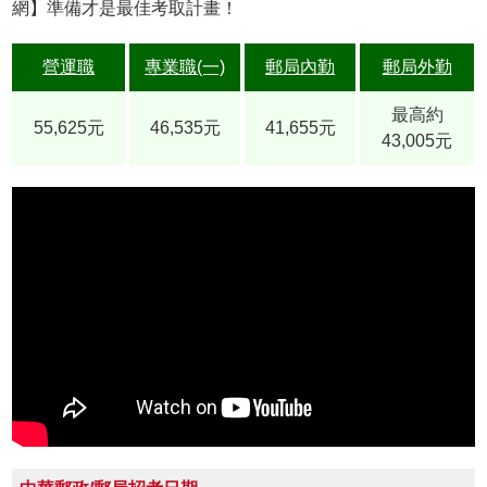
網】準備才是最佳考取計畫！
營運職
專業職(一)
郵局內勤
郵局外勤
最高約
55,625元
46,535元
41,655元
43,005元