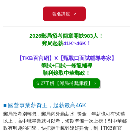
報名講座 >
2026郵局招考簡章開缺983人！
郵局起薪
41K~46K！
【TKB百官網】X【甄戰口面試輔導專家】
筆試+口試一條龍輔導
順利錄取中華郵政！
立即了解【郵局補習課程】＞
■ 國營事業薪資王，起薪最高46K
郵局招考別輕忽，郵局內外勤薪水+獎金，年薪也可有50萬
以上，高中職畢業就可以考，短期準備一次上榜！對中華郵
政有興趣的同學，快把握千載難逢好雞會，到【TKB百官