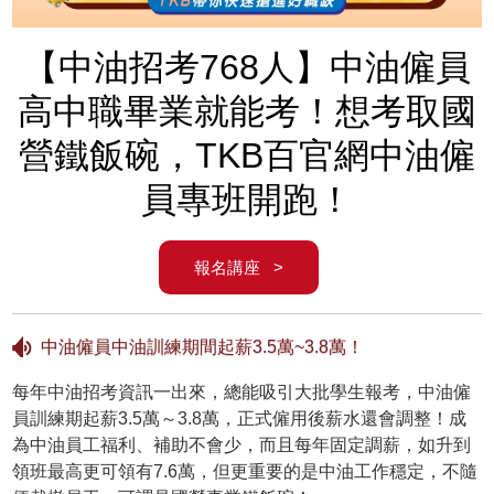
【中油招考768人】中油僱員
高中職畢業就能考！想考取國
營鐵飯碗，TKB百官網中油僱
員專班開跑！
報名講座 >
中油僱員中油訓練期間起薪3.5萬~3.8萬！
每年中油招考資訊一出來，總能吸引大批學生報考，中油僱
員訓練期起薪3.5萬～3.8萬，正式僱用後薪水還會調整！成
為中油員工福利、補助不會少，而且每年固定調薪，如升到
領班最高更可領有7.6萬，但更重要的是中油工作穩定，不隨