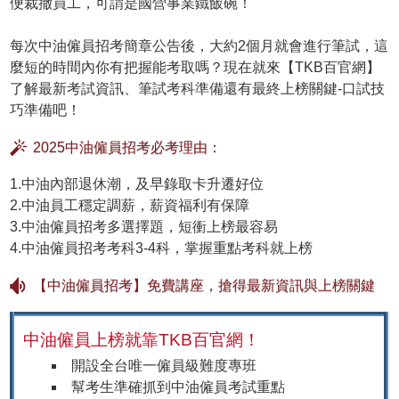
便裁撤員工，可謂是國營事業鐵飯碗！
每次中油僱員招考簡章公告後，大約2個月就會進行筆試，這
麼短的時間內你有把握能考取嗎？現在就來【TKB百官網】
了解最新考試資訊、筆試考科準備還有最終上榜關鍵-口試技
巧準備吧！
2025中油僱員招考必考理由：
1.中油內部退休潮，及早錄取卡升遷好位
2.中油員工穩定調薪，薪資福利有保障
3.中油僱員招考多選擇題，短衝上榜最容易
4.中油僱員招考考科3-4科，掌握重點考科就上榜
【中油僱員招考】免費講座，搶得最新資訊與上榜關鍵
中油僱員上榜就靠TKB百官網！
開設全台唯一僱員級難度專班
幫考生準確抓到中油僱員考試重點