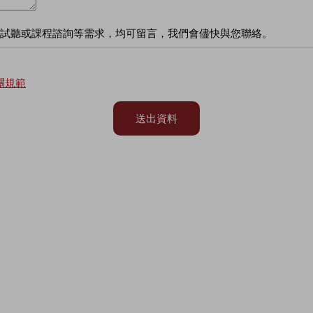
試聽或課程諮詢等需求，均可留言，我們會儘快與您聯絡。
關規範
送出資料