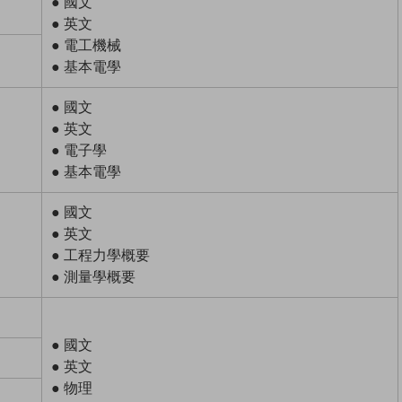
● 國文
● 英文
● 電工機械
● 基本電學
● 國文
● 英文
● 電子學
● 基本電學
● 國文
● 英文
● 工程力學概要
● 測量學概要
● 國文
● 英文
● 物理