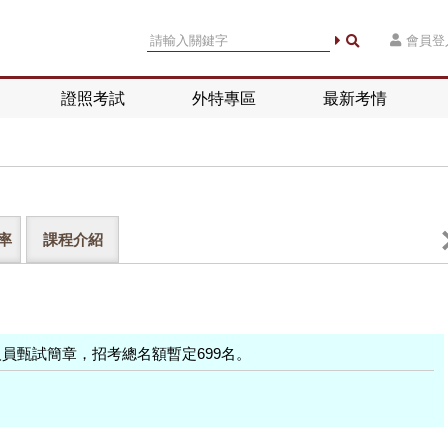
會員登
證照考試
外特專區
最新考情
率
課程介紹
業人員甄試簡章，招考總名額暫定699名。