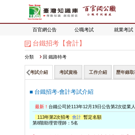
百官網公告
公職考試
就業考試
台鐵招考【會計】
分類
回 鐵路特考
考試介紹
考試資格
工作介紹
歷年錄取
■ 台鐵招考-會計考試介紹
最新！
台鐵公司於113年12月19日公告第2次從
113年第2次招考
會計
暫定名額
第8階助理管理師：5名