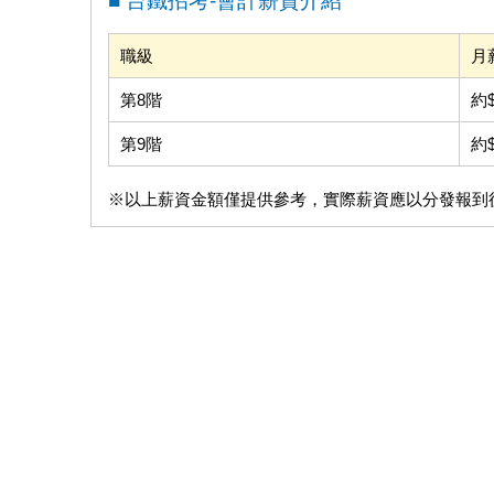
■ 台鐵招考-會計薪資介紹
職級
月
第8階
約$
第9階
約$
※以上薪資金額僅提供參考，實際薪資應以分發報到