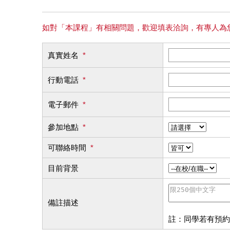
如對「本課程」有相關問題，歡迎填表洽詢，有專人為
真實姓名
*
行動電話
*
電子郵件
*
參加地點
*
可聯絡時間
*
目前背景
備註描述
註：同學若有預約