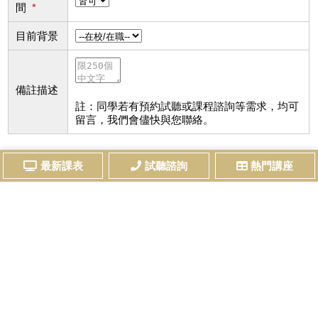
間
*
目前背景
備註描述
註：同學若有預約試聽或課程諮詢等需求，均可
留言，我們會儘快與您聯絡。
我想收到最新考試資訊及課程優惠電子報
最新課表
試聽諮詢
熱門講座
請勾選已詳細閱讀及了解本站之
個資法及隱私權相關規範
送出資料