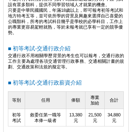
設有眾多類科，提供不同學習領域人才就業的機會。
只要是中華民國國民，年滿18歲以上，即可報考初等考試和
地方特考五等，並可依所學的背景及興趣來選擇自己喜愛的
公職類科，所考的考試科目幾乎是學校的必學科目，工作上
的專業更容易駕輕就熟，等於未報考就已享有一定的競爭優
勢。
■ 初等考試-交通行政介紹
交通行政不用相關學歷背景的考生也可以報考，交通行政的
工作主要為處理各項交通管理行政事務、交通相關計畫的規
劃、交通政策和法規的擬定等。
■ 初等考試-交通行政薪資介紹
專業
等別
任用
俸額
合計
加給
初等
敘委任第一職等
13,380
21,500
34,880
考試
本俸一級者
元
元
元