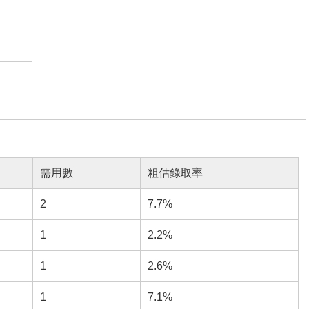
需用數
粗估錄取率
2
7.7%
1
2.2%
1
2.6%
1
7.1%