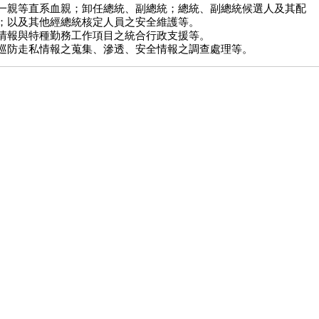
一親等直系血親；卸任總統、副總統；總統、副總統候選人及其配
；以及其他經總統核定人員之安全維護等。
情報與特種勤務工作項目之統合行政支援等。
巡防走私情報之蒐集、滲透、安全情報之調查處理等。