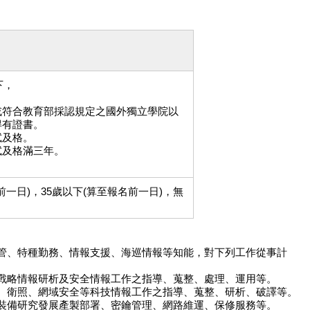
下，
或符合教育部採認規定之國外獨立學院以
得有證書。
試及格。
試及格滿三年。
一日)，35歲以下(算至報名前一日)，無
。
管、特種勤務、情報支援、海巡情報等知能，對下列工作從事計
戰略情報研析及安全情報工作之指導、蒐整、處理、運用等。
、衛照、網域安全等科技情報工作之指導、蒐整、研析、破譯等。
裝備研究發展產製部署、密鑰管理、網路維運、保修服務等。