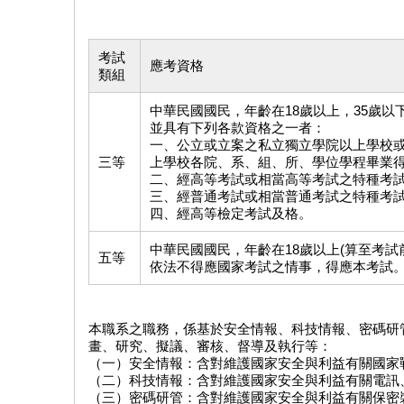
考試
應考資格
類組
中華民國國民，年齡在18歲以上，35歲以
並具有下列各款資格之一者：
一、公立或立案之私立獨立學院以上學校
三等
上學校各院、系、組、所、學位學程畢業
二、經高等考試或相當高等考試之特種考
三、經普通考試或相當普通考試之特種考
四、經高等檢定考試及格。
中華民國國民，年齡在18歲以上(算至考試前
五等
依法不得應國家考試之情事，得應本考試
本職系之職務，係基於安全情報、科技情報、密碼研
畫、研究、擬議、審核、督導及執行等：
（一）安全情報：含對維護國家安全與利益有關國家
（二）科技情報：含對維護國家安全與利益有關電訊
（三）密碼研管：含對維護國家安全與利益有關保密