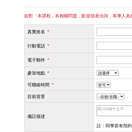
如對「本課程」有相關問題，歡迎填表洽詢，有專人為
真實姓名
*
行動電話
*
電子郵件
*
參加地點
*
可聯絡時間
*
目前背景
備註描述
註：同學若有預約