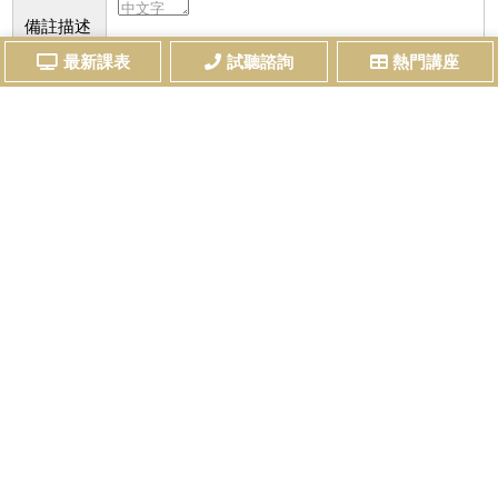
備註描述
註：同學若有預約試聽或課程諮詢等需求，均可
最新課表
試聽諮詢
熱門講座
留言，我們會儘快與您聯絡。
我想收到最新考試資訊及課程優惠電子報
請勾選已詳細閱讀及了解本站之
個資法及隱私權相關規範
送出資料