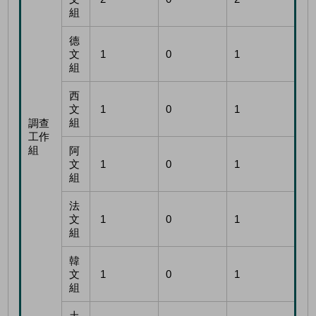
組
德
文
1
0
1
組
西
文
1
0
1
組
調查
工作
組
阿
文
1
0
1
組
法
文
1
0
1
組
韓
文
1
0
1
組
土