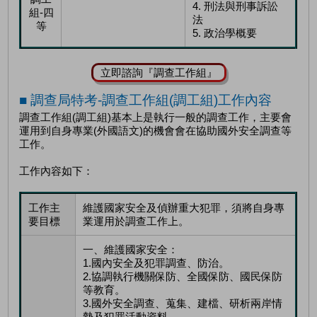
4. 刑法與刑事訴訟
組-四
法
等
5. 政治學概要
立即諮詢『調查工作組』
■ 調查局特考-調查工作組(調工組)工作內容
調查工作組(調工組)基本上是執行一般的調查工作，主要會
運用到自身專業(外國語文)的機會會在協助國外安全調查等
工作。
工作內容如下：
工作主
維護國家安全及偵辦重大犯罪，須將自身專
要目標
業運用於調查工作上。
一、維護國家安全：
1.國內安全及犯罪調查、防治。
2.協調執行機關保防、全國保防、國民保防
等教育。
3.國外安全調查、蒐集、建檔、研析兩岸情
勢及犯罪活動資料。