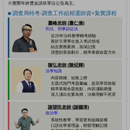
※實際年終獎金請依單位公告為主。
■ 調查局特考-調查工作組精選師資×紮實課程
蕭峰老師 (蕭仁偉)
刑法、刑事訴訟法
近20年法科教學輔考經驗
善於引導學生進入考試領域
結合實務案例，加深記憶
清楚的章節劃分，精準掌握命題方向
陳弘老師 (陳炤輝)
法學知識
內容精煉、短衝上榜
主題式熱門考題彙編，提高學習效能
精準掌握命題焦點，內容淺顯易懂
深入淺出化繁為簡，法條理解不死背
謝望民老師 (謝國璋)
政治學
系統性教學，學習更有組織架構
口語化學者理論，輕鬆理解記憶