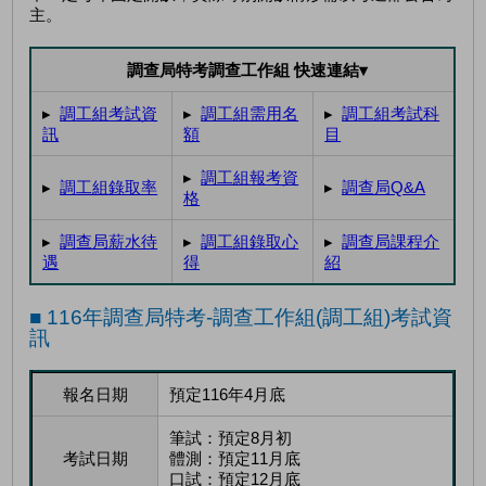
主。
調查局特考調查工作組 快速連結▾
▸
調工組考試資
▸
調工組需用名
▸
調工組考試科
訊
額
目
▸
調工組報考資
▸
調工組錄取率
▸
調查局Q&A
格
▸
調查局薪水待
▸
調工組錄取心
▸
調查局課程介
遇
得
紹
■ 116年調查局特考-調查工作組(調工組)考試資
訊
報名日期
預定116年4月底
筆試：預定8月初
考試日期
體測：預定11月底
口試：預定12月底