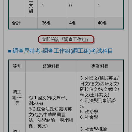
文
1
0
1
組
合計
36名
4名
40名
立即諮詢『調查工作組』
■ 調查局特考-調查工作組(調工組)考試科目
等別
普通科目
專業科目
3. 外國文(選試英文/
日文/德文/西班牙文/
阿拉伯文/法文/俄文/
調工
韓文/土耳其文)
組-三
◎ 1.國文(作文80%、
4. 刑法與刑事訴訟
等
測20%)
法
※2.綜合法政知識與英
5. 政治學
文(包括中華民國憲
6. 社會學
法、法學緒論、兩岸關
係、英文)
3. 社會學概論
調工