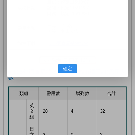
筆試：預定115/10/07
放榜日期
體測：預定115/11/27
口試：預定115/12/30
三等：116名
需用名額
四等：尚未公告
簡章下載
115調查局特考簡章
立即諮詢『調查工作組』
確定
■ 115年調查局特考-調查工作組(調工組)需用人
數
類組
需用數
增列數
合計
英
文
28
4
32
組
日
文
2
0
2