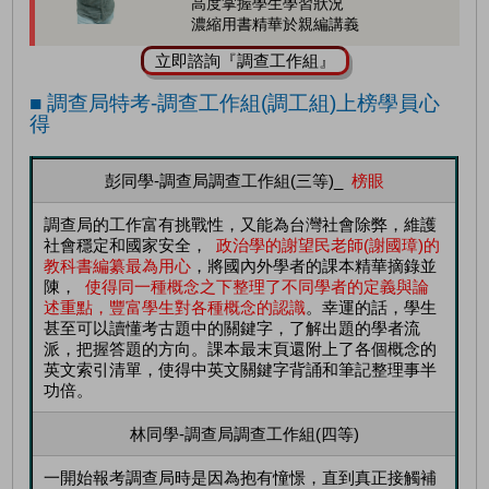
高度掌握學生學習狀況
濃縮用書精華於親編講義
立即諮詢『調查工作組』
■ 調查局特考-調查工作組(調工組)上榜學員心
得
彭同學-調查局調查工作組(三等)_
榜眼
調查局的工作富有挑戰性，又能為台灣社會除弊，維護
社會穩定和國家安全，
政治學的謝望民老師(謝國璋)的
教科書編纂最為用心
，將國內外學者的課本精華摘錄並
陳，
使得同一種概念之下整理了不同學者的定義與論
述重點，豐富學生對各種概念的認識
。幸運的話，學生
甚至可以讀懂考古題中的關鍵字，了解出題的學者流
派，把握答題的方向。課本最末頁還附上了各個概念的
英文索引清單，使得中英文關鍵字背誦和筆記整理事半
功倍。
林同學-調查局調查工作組(四等)
一開始報考調查局時是因為抱有憧憬，直到真正接觸補