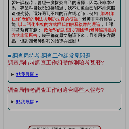
習班課程時，曾經一度懷疑自己的選擇，因為我非本科
系，專業科目我都沒接觸過，我不知道自己能不能克服
這種劣勢。還好遇到不錯的百官網老師，例如
蕭峰(蕭
仁偉)老師的刑法與刑訴法真的很強！
老師非常有經驗，
能
以口語化幽默的方式跟我們解釋複雜的理論
，上課
非常紮實有趣；
政治學的謝望民(謝國璋)老師編講義的
方式非常厲害
，幾乎都從原文翻譯下來，且引用多方觀
點，也謝謝老師對我的指導與照顧！
■ 調查局特考-調查工作組常見問題
調查局特考調查工作組體能測驗考甚麼?
點我展開 ▾
調查局特考調查工作組適合哪些人報考?
點我展開 ▾