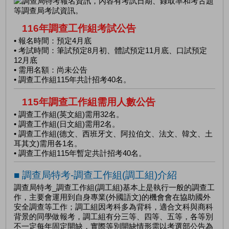
116年調查工作組考試公告
• 報名時間：預定4月底
• 考試時間：筆試預定8月初、體試預定11月底、口試預定
12月底
• 需用名額：尚未公告
• 調查工作組115年共計招考40名。
115年調查工作組需用人數公告
• 調查工作組(英文組)需用32名。
• 調查工作組(日文組)需用2名。
• 調查工作組(德文、西班牙文、阿拉伯文、法文、韓文、土
耳其文)需用各1名。
• 調查工作組115年暫定共計招考40名。
■ 調查局特考-調查工作組(調工組)介紹
調查局特考_調查工作組(調工組)
基本上是執行一般的調查工
作，主要會運用到自身專業(外國語文)的機會會在協助國外
安全調查等工作；調工組因考科多為背科，適合文科與商科
背景的同學做報考，調工組有分三等、四等、五等，各等別
不一定每年固定開缺，實際等別開缺情形需以考選部公告為