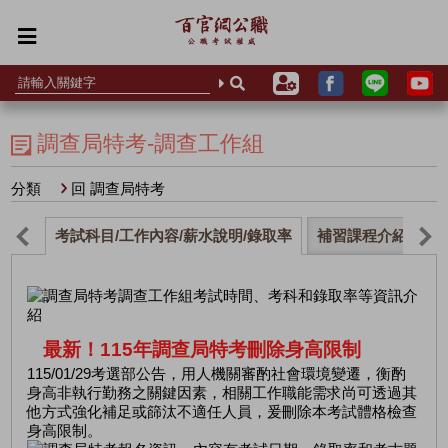
調查局特考-調查工作組
分類
回 調查局特考
考試科目/工作內容/薪水說明/錄取率
補習課程介紹
政
最新！115年調查局特考刪除身高限制
115/01/29考選部公告，用人機關審酌社會環境變遷，衡酌
身高非執行勤務之關鍵因素，相關工作職能需求尚可透過其
他方式強化補足或篩汰不適任人員，爰刪除本考試體格檢查
身高限制。