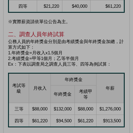
四等
$21,220
$40,000
$61,220
※實際薪資請依單位公告為主。
二、調查人員年終試算
公務人員的年終獎金分別是由考績獎金與年終獎金加總，計
算方式如下：
1.年終獎金=月收入x1.5個月
2.考績獎金=甲等1個月；乙等半個月
Ex：下表以調查局之調查人員三等、四等為例試算：
年終獎金
考試等
月收入
年薪
級
考績甲
年終獎金
等
三等
$88,000
$132,000
$88,000
$1,276,000
四等
$61,220
$94,500
$61,220
$913,500