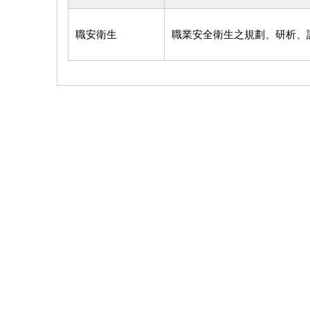
職安衛生
職業安全衛生之規劃、研析、