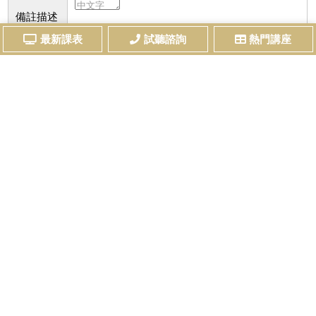
備註描述
註：同學若有預約試聽或課程諮詢等需求，均可
最新課表
試聽諮詢
熱門講座
留言，我們會儘快與您聯絡。
我想收到最新考試資訊及課程優惠電子報
請勾選已詳細閱讀及了解本站之
個資法及隱私權相關規範
送出資料