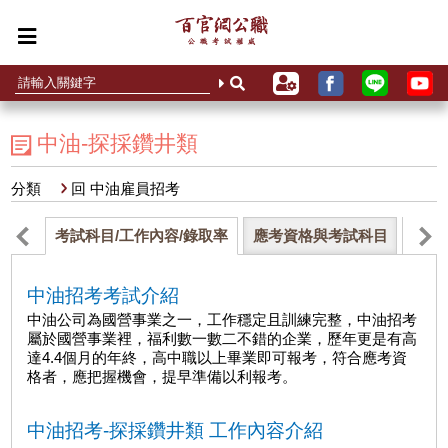
中油-探採鑽井類
分類
回 中油雇員招考
考試科目/工作內容/錄取率
應考資格與考試科目
歷年
中油招考考試介紹
中油公司為國營事業之一，工作穩定且訓練完整，中油招考
屬於國營事業裡，福利數一數二不錯的企業，歷年更是有高
達4.4個月的年終，高中職以上畢業即可報考，符合應考資
格者，應把握機會，提早準備以利報考。
中油招考-探採鑽井類 工作內容介紹