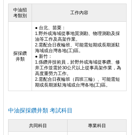
中油招
工作內容
考類別
● 台北、苗栗：
1.野外或海域從事地質測勘、物理測勘及採
油等工作及高架作業。
2.需配合日夜輪班、可能需短期或長期派駐
海域或台灣各地(工)區。
探採鑽
● 新竹：
井類
1.係鑽井技術員，於野外或海域從事鑽、修
井工作並需於30公尺以上從事高架作業，為
高度重勞力工作。
2.需配合日夜輪班（四班三輪）、可能需短
期或長期派駐海域或台灣各地(工)區。
中油探採鑽井類 考試科目
共同科目
專業科目