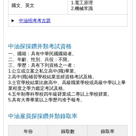
1.電工原理
國文、英文
2.機械常識
中油招考考古題
中油探採鑽井類考試資格
一、國籍：具有中華民國國籍者。
二、年齡、性別、兵役：不限。
三、學歷：具有下列資格之一者：
1.公立或立案之私立高中(職)畢業。
2.高中(職)補習學校結業並經資格考試及格。
3.士官學校結業比敘高中、高級職業學校或高級中學以上畢
業程度之學力鑑定考試及格。
4.五年制專科學校四年級肄業或二專以上學校肄業。
5.具有大專畢業以上學歷均准予報考。
中油雇員探採鑽井類錄取率
年份
錄取數
錄取率