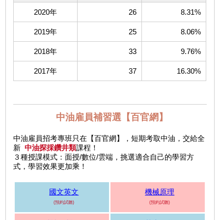
2020年
26
8.31%
2019年
25
8.06%
2018年
33
9.76%
2017年
37
16.30%
中油雇員補習選【百官網】
中油雇員招考專班只在【百官網】，短期考取中油，交給全
新
中油探採鑽井類
課程！
３種授課模式：面授/數位/雲端，挑選適合自己的學習方
式，學習效果更加乘！
國文英文
機械原理
(預約試聽)
(預約試聽)