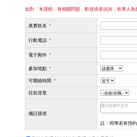
如對「本課程」有相關問題，歡迎填表洽詢，有專人為
真實姓名
*
行動電話
*
電子郵件
*
參加地點
*
可聯絡時間
*
目前背景
備註描述
註：同學若有預約