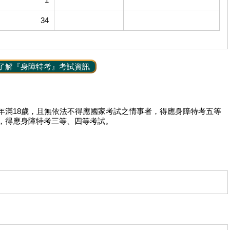
34
了解『身障特考』考試資訊
年滿18歲，且無依法不得應國家考試之情事者，得應身障特考五等
，得應身障特考三等、四等考試。