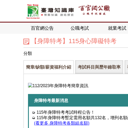
百官網公告
公職考試
就業考試
【身障特考】115身心障礙特考
分類
簡章/缺額/薪資福利介紹
考試科目與歷年錄取率
身障特考最新消息
➭ 115年身障特考考試時程公告！
➭ 115年身障特考暫定需用名額共132名，增列名
(看更多 身障特考各類組名額)