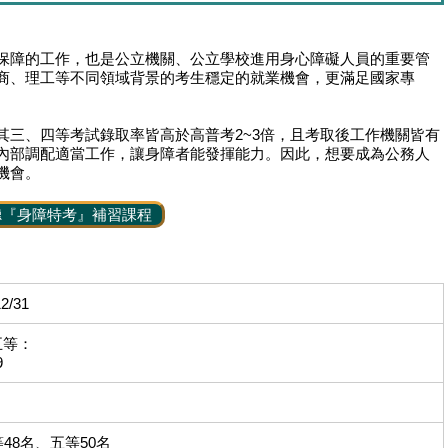
保障的工作，也是公立機關、公立學校進用身心障礙人員的重要管
商、理工等不同領域背景的考生穩定的就業機會，更滿足國家專
其三、四等考試錄取率皆高於高普考2~3倍，且考取後工作機關皆有
內部調配適當工作，讓身障者能發揮能力。因此，想要成為公務人
機會。
聽『身障特考』補習課程
12/31
五等：
9
48名、五等50名