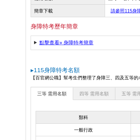
簡章下載
請參照115身
身障特考歷年簡章
點擊查看» 身障特考簡章
▸115身障特考名額
【百官網公職】幫考生們整理了身障三、四及五等的
三等 需用名額
四等 需用名額
五等 需
類科
一般行政