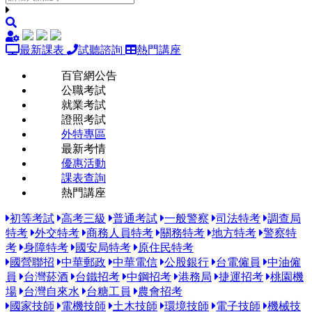
最新課表
試聽諮詢
熱門講座
百官網公告
公職考試
就業考試
證照考試
外特專區
最新考情
優惠活動
課表查詢
熱門講座
初等考試
高考三級
普通考試
一般警察
司法特考
調查局
特考
外交特考
商務人員特考
關務特考
地方特考
警察特
考
身障特考
國安局特考
原住民特考
國營聯招
中華郵政
中華電信
公股銀行
台電僱員
中油僱
員
台灣菸酒
台鐵招考
中鋼招考
港務局
捷運招考
桃園機
場
台灣自來水
台糖工員
農會招考
國家技師
電機技師
土木技師
環境技師
電子技師
機械技