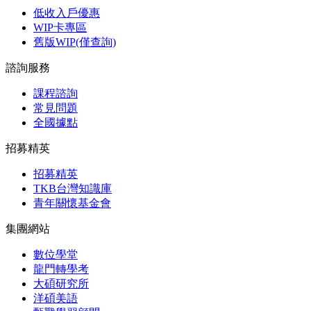
低收入戶優惠
WIP卡專區
舊版WIP(僅查詢)
諮詢服務
課程諮詢
常見問題
全國據點
招募精英
招募精英
TKB台灣知識庫
青年關懷基金會
集團網站
數位學堂
龍門轉學考
大碩研究所
洋碩美語