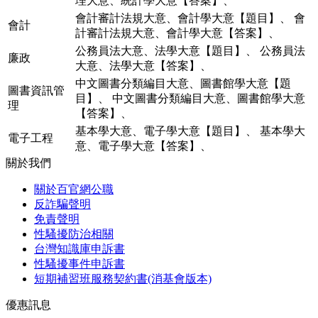
理大意、統計學大意【答案】
、
會計審計法規大意、會計學大意【題目】
、
會
會計
計審計法規大意、會計學大意【答案】
、
公務員法大意、法學大意【題目】
、
公務員法
廉政
大意、法學大意【答案】
、
中文圖書分類編目大意、圖書館學大意【題
圖書資訊管
目】
、
中文圖書分類編目大意、圖書館學大意
理
【答案】
、
基本學大意、電子學大意【題目】
、
基本學大
電子工程
意、電子學大意【答案】
、
關於我們
關於百官網公職
反詐騙聲明
免責聲明
性騷擾防治相關
台灣知識庫申訴書
性騷擾事件申訴書
短期補習班服務契約書(消基會版本)
優惠訊息