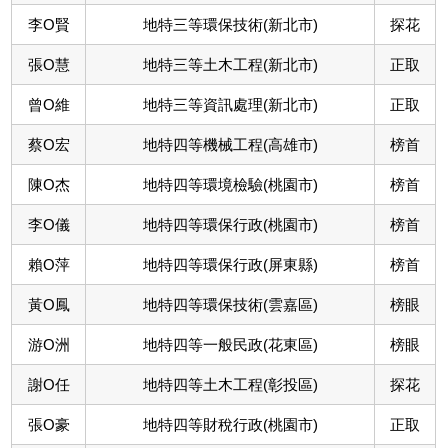
李O賢
地特三等環保技術(新北市)
探花
張O慧
地特三等土木工程(新北市)
正取
曾O維
地特三等資訊處理(新北市)
正取
蔡O宏
地特四等機械工程(高雄市)
榜首
陳O杰
地特四等環境檢驗(桃園市)
榜首
李O儀
地特四等環保行政(桃園市)
榜首
賴O萍
地特四等環保行政(屏東縣)
榜首
黃O鳳
地特四等環保技術(雲嘉區)
榜眼
游O洲
地特四等一般民政(花東區)
榜眼
謝O任
地特四等土木工程(彰投區)
探花
張O豪
地特四等財稅行政(桃園市)
正取