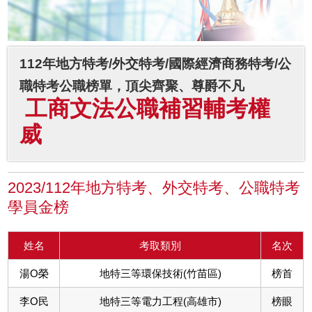
112年地方特考/外交特考/國際經濟商務特考/公
職特考公職榜單，頂尖齊聚、尊爵不凡
工商文法公職補習輔考權
威
2023/112年地方特考、外交特考、公職特考
學員金榜
姓名
考取類別
名次
湯O榮
地特三等環保技術(竹苗區)
榜首
李O民
地特三等電力工程(高雄市)
榜眼