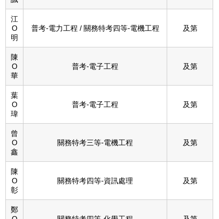
江
O
普考-電力工程 / 關務特考四等-電機工程
及第
明
陳
O
普考-電子工程
及第
華
葉
O
普考-電子工程
及第
瑋
曾
O
關務特考三等-電機工程
及第
鑫
陳
O
關務特考四等-資訊處理
及第
彰
鄭
O
關務特考四等-化學工程
及第