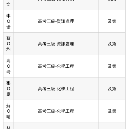
文
李
O
高考三級-資訊處理
及第
珊
蔡
O
高考三級-資訊處理
及第
均
高
O
高考三級-化學工程
及第
琦
張
O
高考三級-化學工程
及第
慶
蘇
O
高考三級-化學工程
及第
晴
林