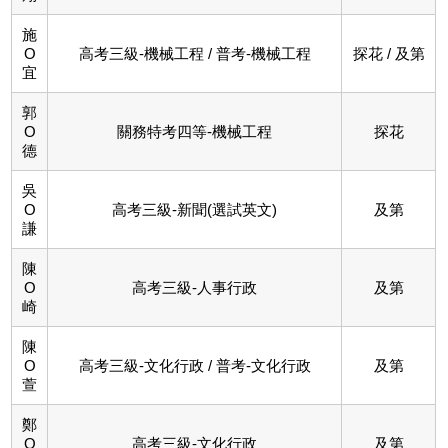
施
O
高考三級-機械工程 / 普考-機械工程
探花 / 及第
宜
郭
O
關務特考四等-機械工程
探花
德
吳
O
高考三級-新聞(選試英文)
及第
謙
陳
O
高考三級-人事行政
及第
崎
陳
O
高考三級-文化行政 / 普考-文化行政
及第
萱
鄭
O
高考三級-文化行政
及第