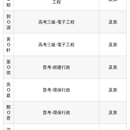
工程
順
郭
O
高考三級-電子工程
及第
源
黃
O
高考三級-電子工程
及第
軒
葉
O
普考-經建行政
及第
琪
吳
O
普考-環保行政
及第
庭
鄭
O
普考-環保行政
及第
君
沈