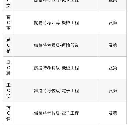
文
葛
O
關務特考四等-機械工程
及第
蕙
黃
O
鐵路特考員級-運輸營業
及第
禎
邱
O
鐵路特考員級-機械工程
及第
瑞
王
O
鐵路特考佐級-電子工程
及第
弘
方
O
鐵路特考佐級-電子工程
及第
偉