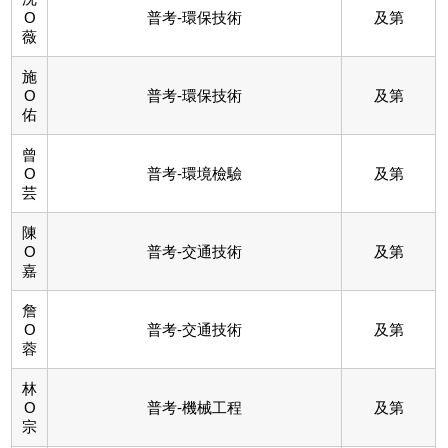
O
普考-環保技術
及第
薇
施
O
普考-環保技術
及第
佑
曾
O
普考-環境檢驗
及第
芸
陳
O
普考-交通技術
及第
嘉
詹
O
普考-交通技術
及第
蓉
林
O
普考-機械工程
及第
宗