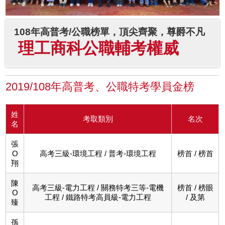
108年高普考/公職榜單，頂尖齊聚，尊爵不凡
理工商科公職輔考權威
2019/108年高普考、公職特考學員金榜
姓
考取類別
名次
名
張
O
高考三級-環境工程 / 普考-環境工程
榜首 / 榜首
翔
陳
高考三級-電力工程 / 關務特考三等-電機
榜首 / 榜眼
O
工程 / 鐵路特考高員級-電力工程
/ 及第
臻
孫