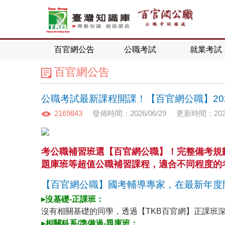
百官網公告
公職考試
就業考試
百官網公告
公職考試最新課程開課！【百官網公職】202
2169843
發佈時間：2026/06/29
更新時間：2026
考公職補習班選【百官網公職】！完整備考規
題庫班等超值公職補習課程，適合不同程度的
【百官網公職】國考輔導專家，在最新年度
▸沒基礎-正課班：
沒有相關基礎的同學，透過【TKB百官網】正課班
▸相關科系/準備過-題庫班：