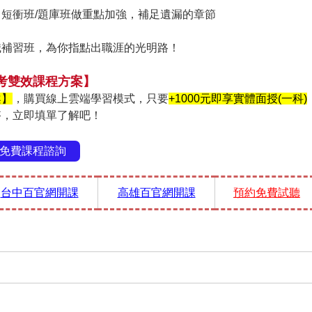
】短衝班/題庫班做重點加強，補足遺漏的章節
職補習班，為你指點出職涯的光明路！
考雙效課程方案】
案】
，購買線上雲端學習模式，只要
+1000元即享實體面授(一科)
搭，立即填單了解吧！
免費課程諮詢
台中百官網開課
高雄百官網開課
預約免費試聽