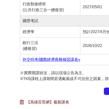
行政類搶榜班
2027/05/01
(公共行政三合一總複習)
國營考試
經濟學
預計2027/4月
銀行三法
2026/10/22
(總複習)
外交特考/國際經濟商務補習課表»
※實際開課狀況，請以現場公告為主。
※TKB課程上課期間若遇颱風或不可抗拒之因素，
【高雄百官網】最新課表