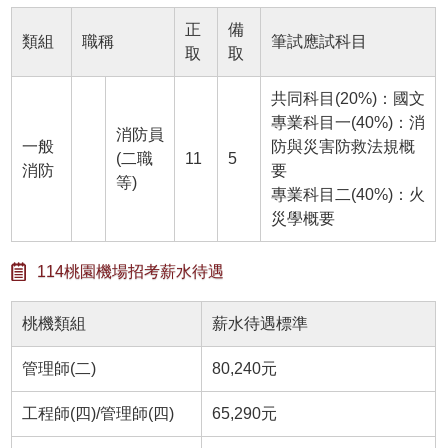
正
備
類組
職稱
筆試應試科目
取
取
共同科目(20%)：國文
專業科目一(40%)：消
消防員
一般
防與災害防救法規概
(二職
11
5
消防
要
等)
專業科目二(40%)：火
災學概要
114桃園機場招考薪水待遇
桃機類組
薪水待遇標準
管理師(二)
80,240元
工程師(四)/管理師(四)
65,290元