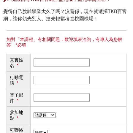
覺得自己脫離學業太久了嗎？沒關係，現在就選擇TKB百官
網，讓你領先別人、搶先輕鬆考進桃園機場！
如對「本課程」有相關問題，歡迎填表洽詢，有專人為您解
答 *必填
真實姓
名
*
行動電
話
*
電子郵
件
*
參加地
點
*
可聯絡