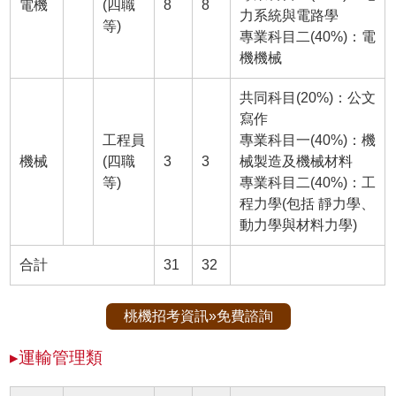
電機
(四職
8
8
力系統與電路學
等)
專業科目二(40%)：電
機機械
共同科目(20%)：公文
寫作
工程員
專業科目一(40%)：機
機械
(四職
3
3
械製造及機械材料
等)
專業科目二(40%)：工
程力學(包括 靜力學、
動力學與材料力學)
合計
31
32
桃機招考資訊»免費諮詢
▸運輸管理類