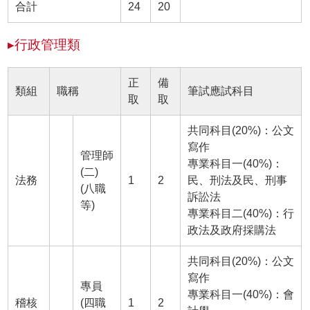
合計
24
20
▸行政管理類
正
備
類組
職稱
筆試應試科目
取
取
共同科目(20%)：公文
寫作
管理師
專業科目一(40%)：
(二)
法務
1
2
民、刑法及民、刑事
(八職
訴訟法
等)
專業科目二(40%)：行
政法及政府採購法
共同科目(20%)：公文
寫作
專員
專業科目一(40%)：會
稽核
(四職
1
2