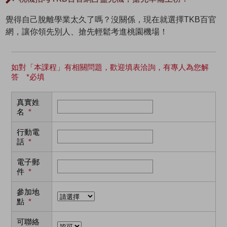
覺得自己脫離學業太久了嗎？沒關係，現在就選擇TKB百官
網，讓你領先別人、搶先輕鬆考進桃園機場！
如對「本課程」有相關問題，歡迎填表洽詢，有專人為您解
答 *必填
真實姓
名
*
行動電
話
*
電子郵
件
*
參加地
點
*
可聯絡