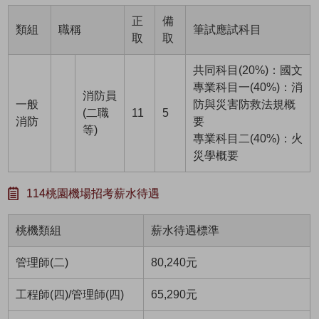
正
備
類組
職稱
筆試應試科目
取
取
共同科目(20%)：國文
專業科目一(40%)：消
消防員
一般
防與災害防救法規概
(二職
11
5
消防
要
等)
專業科目二(40%)：火
災學概要
114桃園機場招考薪水待遇
桃機類組
薪水待遇標準
管理師(二)
80,240元
工程師(四)/管理師(四)
65,290元