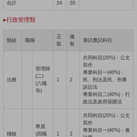
合計
24
20
▸行政管理類
正
備
類組
職稱
筆試應試科目
取
取
共同科目(20%)：公文
寫作
管理師
專業科目一(40%)：
(二)
法務
1
2
民、刑法及民、刑事
(八職
訴訟法
等)
專業科目二(40%)：行
政法及政府採購法
共同科目(20%)：公文
寫作
專員
專業科目一(40%)：會
稽核
(四職
1
2