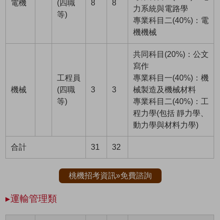
電機
(四職
8
8
力系統與電路學
等)
專業科目二(40%)：電
機機械
共同科目(20%)：公文
寫作
工程員
專業科目一(40%)：機
機械
(四職
3
3
械製造及機械材料
等)
專業科目二(40%)：工
程力學(包括 靜力學、
動力學與材料力學)
合計
31
32
桃機招考資訊»免費諮詢
▸運輸管理類