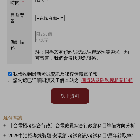
時間
*
目前背
景
備註描
述
註：同學若有預約試聽或課程諮詢等需求，均
可留言，我們會儘快與您聯絡。
我想收到最新考試資訊及課程優惠電子報
請勾選已詳細閱讀及了解本站之
個資法及隱私權相關規範
送出資料
延伸閱讀…
【台電招考綜合行政】台電僱員綜合行政類科目準備方向分析
2025中油招考煉製類 安環類-考試資訊/考試科目/歷年錄取率/