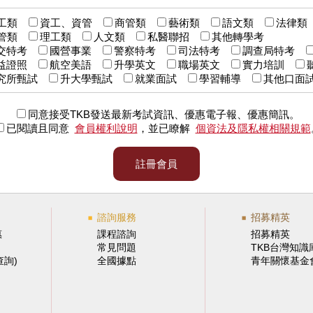
工類
資工、資管
商管類
藝術類
語文類
法律
管類
理工類
人文類
私醫聯招
其他轉學考
交特考
國營事業
警察特考
司法特考
調查局特考
益證照
航空美語
升學英文
職場英文
實力培訓
究所甄試
升大學甄試
就業面試
學習輔導
其他口面
同意接受TKB發送最新考試資訊、優惠電子報、優惠簡訊。
已閱讀且同意
會員權利說明
，並已瞭解
個資法及隱私權相關規範
註冊會員
諮詢服務
招募精英
惠
課程諮詢
招募精英
常見問題
TKB台灣知識
查詢)
全國據點
青年關懷基金