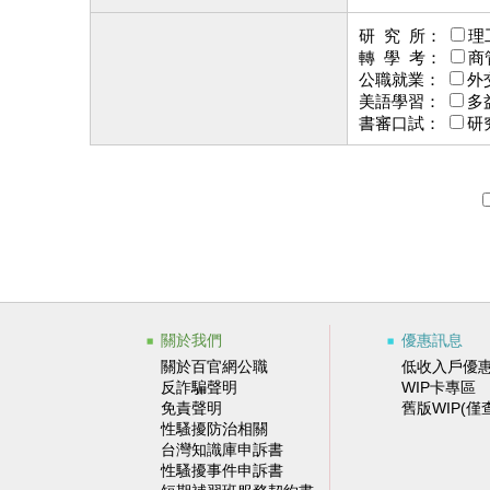
研 究 所：
理
轉 學 考：
商
公職就業：
外
美語學習：
多
書審口試：
研
關於我們
優惠訊息
關於百官網公職
低收入戶優
反詐騙聲明
WIP卡專區
免責聲明
舊版WIP(僅
性騷擾防治相關
台灣知識庫申訴書
性騷擾事件申訴書