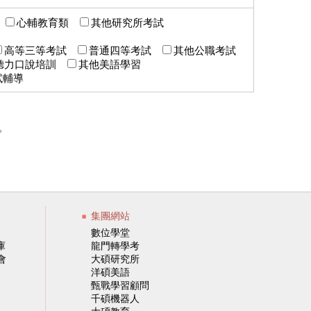
類
心輔教育類
其他研究所考試
高等三等考試
普通四等考試
其他公職考試
聽力口說培訓
其他美語學習
試輔導
。
集團網站
數位學堂
庫
龍門轉學考
會
大碩研究所
洋碩美語
甄戰學習顧問
千碩機器人