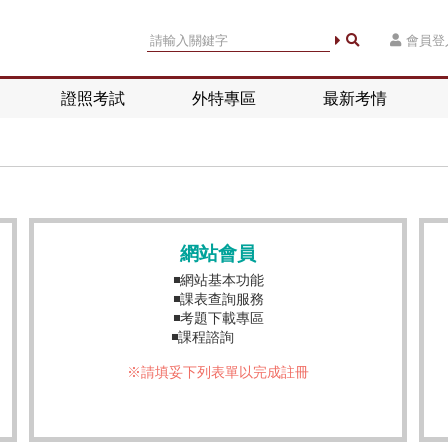
會員登
證照考試
外特專區
最新考情
網站會員
◾網站基本功能
◾課表查詢服務
◾考題下載專區
◾課程諮詢
※請填妥下列表單以完成註冊