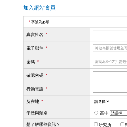
加入網站會員
*
字號為必填
真實姓名
*
電子郵件
*
密碼
*
確認密碼
*
行動電話
*
所在地
*
學歷與類別
高中
想了解哪些資訊？
研究所