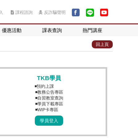
入
課程諮詢
反詐騙聲明
優惠活動
課表查詢
熱門講座
回上頁
TKB學員
◾預約上課
◾教務公告專區
◾自習教室查詢
◾學員下載專區
◾WIP卡專區
學員登入