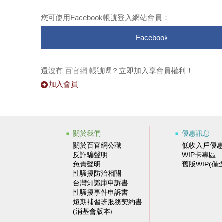
您可使用Facebook帳號登入網站會員：
Facebook
還沒有
百官網
帳號嗎？立即加入享會員權利！
加入會員
關於我們
優惠訊息
關於百官網公職
低收入戶優
反詐騙聲明
WIP卡專區
免責聲明
舊版WIP(僅
性騷擾防治相關
台灣知識庫申訴書
性騷擾事件申訴書
短期補習班服務契約書
(消基會版本)