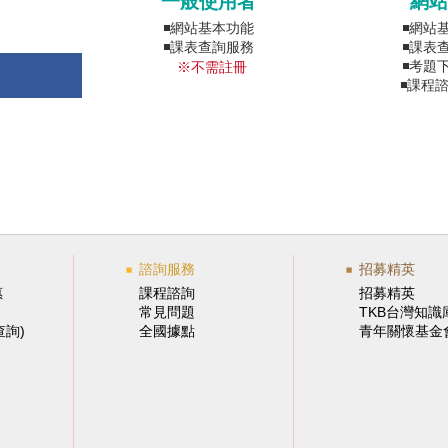
一般使用者
網站
◾網站基本功能
◾網站
◾課表查詢服務
◾課表
◾考題
※不需註冊
◾課
諮詢服務
招募精英
惠
課程諮詢
招募精英
常見問題
TKB台灣知識
查詢)
全國據點
青年關懷基金