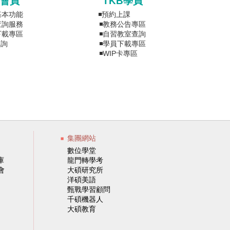
會員
TKB學員
基本功能
◾預約上課
查詢服務
◾教務公告專區
下載專區
◾自習教室查詢
程諮詢
◾學員下載專區
◾WIP卡專區
集團網站
數位學堂
庫
龍門轉學考
會
大碩研究所
洋碩美語
甄戰學習顧問
千碩機器人
大碩教育