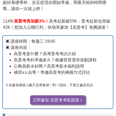
顧好基礎學科，並且從現在開始準備，用最充裕的時間應
戰，讓你一次就上榜！
114年
高普考再加薪3%！
高考起薪破55K，普考起薪也突破
42K！想加入公職行列，快填單參加【高普考】免費講座！
▣ 講座時間：每週三 19:00
▣ 講座內容：
高普考是什麼？高考普考考試介紹
高普考考科準備多久？根據背景需求規劃課程
公務員薪水好嗎？高普考薪水福利說明
補習v.s.自學！準備高普考的兩種方式評比
※若參加講座人數不足將會採一對一諮詢，不便之處請見諒
立即參加 高普考考取講座＞