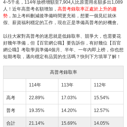
4~5千名，114年放榜增額至7,904人比原需用名額多出1,089
人！近年高普考名額增加，
高普考錄取率正處於上升的趨
勢
，加上考科刪減後準備時間更充裕，想要一個見紅就休
假、薪資福利穩定的工作，現在正是準備高普考的好機會。
以往大家對高普考的迷思就是低錄取率、競爭大，也需要花
好幾年準備，但【百官網公職】要告訴你，有好幾位【百官
網公職】考取學員準備4個月、半年、一年內即上榜，你也想
短期考取，邁向穩定有品質的生活嗎？快到下方填單了解！
高普考錄取率
114年
113年
112年
高考
22.89%
17.03%
15.54%
普考
19.35%
14.20%
12.57%
合計
21.14%
15.69%
14.05%