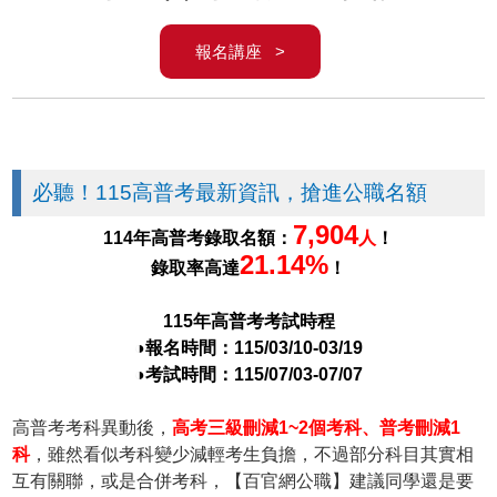
報名講座 >
必聽！115高普考最新資訊，搶進公職名額
7,904
114年高普考錄取名額：
人
！
21.14%
錄取率高達
！
115年高普考考試時程
◑報名時間：115/03/10-03/19
◑考試時間：115/07/03-07/07
高普考考科異動後，
高考三級刪減1~2個考科、普考刪減1
科
，雖然看似考科變少減輕考生負擔，不過部分科目其實相
互有關聯，或是合併考科，【百官網公職】建議同學還是要