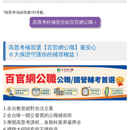
*錄取率為錄取數/到考數。
高普考科補習交給百官網公職＞
高普考補習選【百官網公職】最安心
６大保證守護你的補習權益！
1.全台教室絕對合法立案
2.全台唯一開立發票的公職補習班
3.專開高普考課程，各類科業界最齊全
4.禮聘大碩研究所王牌師資