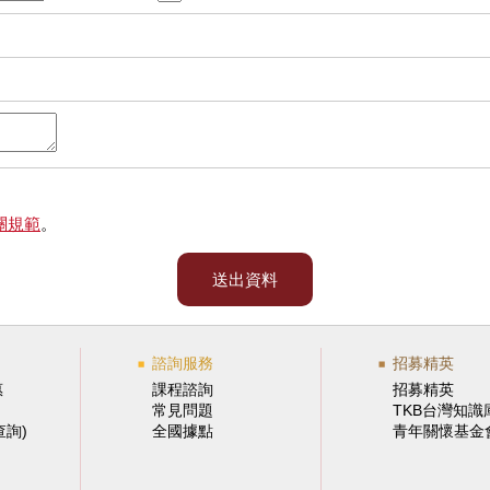
關規範
。
送出資料
諮詢服務
招募精英
惠
課程諮詢
招募精英
常見問題
TKB台灣知識
查詢)
全國據點
青年關懷基金