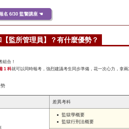
報名 6/30 監警講座 ☚
和【監所管理員】？有什麼優勢？
考組合！
 1 科
就可以同時報考，強烈建議考生同步準備，花一次心力，拿兩
差異考科
監獄學概要
監獄行刑法概要
要