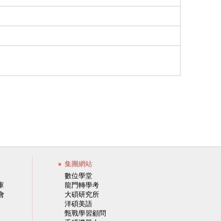
集團網站
數位學堂
庫
龍門轉學考
會
大碩研究所
洋碩美語
甄戰學習顧問