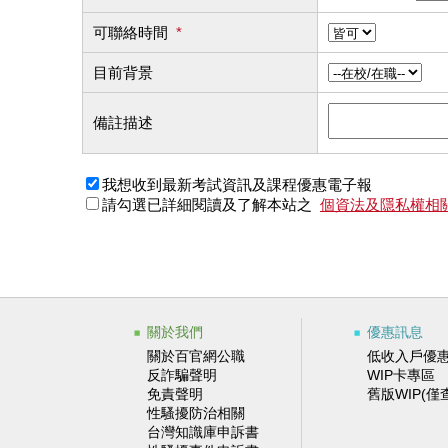
可聯絡時間
*
目前背景
備註描述
我想收到最新考試資訊及課程優惠電子報
請勾選已詳細閱讀及了解本站之
個資法及隱私權相
關於我們
優惠訊息
關於百官網公職
低收入戶優
反詐騙聲明
WIP卡專區
免責聲明
舊版WIP(僅
性騷擾防治相關
台灣知識庫申訴書