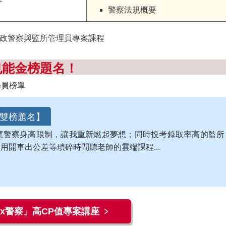
警察法規概要
也能金榜題名！
【雙榜題名】
寬
警察身高限制
，讓我重新燃起夢想；同時投考錄取率高的
監所
開車出公差等瑣碎時間聽老師的雲端課程...
x警察」高CP值專案講座 ﹥