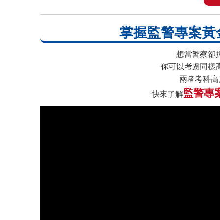
掌握監警專案黃
想當警察卻
你可以考慮同樣
兩者考科高
監警專
快來了解