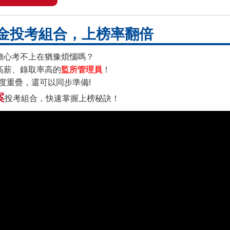
金投考組合，上榜率翻倍
擔心考不上在猶豫煩惱嗎？
高薪、錄取率高的
監所管理員
！
度重疊，還可以同步準備!
案
投考組合，快速掌握上榜秘訣！