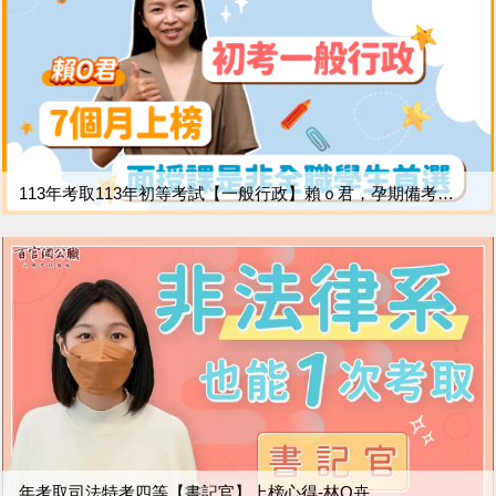
113年考取113年初等考試【一般行政】賴ｏ君，孕期備考７個月上榜！
年考取司法特考四等【書記官】上榜心得-林O卉