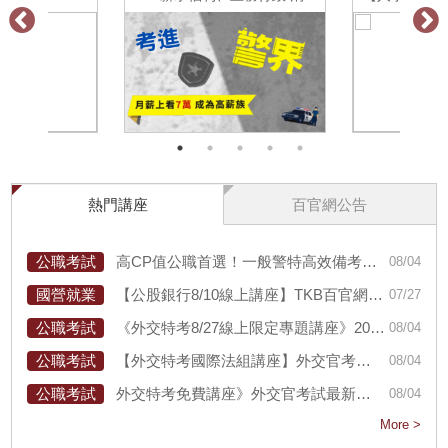
防警察準備要領分享
告></f>
熱門講座
百官網公告
公職考試
高CP值公職首選！一般警特高效備考策略，2026/8/19一般警特講座帶你精準破題，掌握上榜關鍵！
08/04
國營就業
【公股銀行8/10線上講座】TKB百官網獨家揭密銀行考試備考指南！
07/27
公職考試
《外交特考8/27線上限定專題講座》2026年考取夢幻高薪外交官，就聽這一場！
08/04
公職考試
【外交特考國際法組講座】外交官考試考情分析、外特準備重點大解密！
08/04
公職考試
外交特考免費講座》外交官考試最新資訊，上榜準備要領一次掌握，夢幻高薪外特工作就靠TKB百官網！
08/04
More >