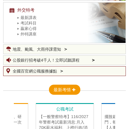
外交特考
最新課表
考試科目
贏家心得
外特講座
＞
地震、颱風、大雨停課需知
＞
公股銀行招考破4千人！立即試聽課程
＞
公股銀行招考破4千人！立即試聽課程
＞
全國百官網公職服務據點
最新考情 ✚
分析
公職考試
公
析，國考、研
【一般警察特考】116/2027
擺脫裁員潮踏
三個方向一次
年警察考試最新消息:月入
門，報考高普
70K薪水福利、上榜行政/消
【人事行政】準