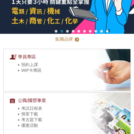
集團品牌
學員專區
預約上課
WIP卡專區
公職/國營事業
考試日程表
簡章下載
考古題下載
優惠活動