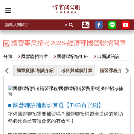
國營事業招考2026-經濟部國營聯招簡章
分類
國營聯招簡章
國營聯招短衝班
口面試諮詢
簡章資訊/考試介紹
考科與成績計算
補習課程介紹
■ 國營聯招補習班首選【TKB百官網】
準備國營聯招需要補習嗎？國營聯招補習班提供的幫助
勢必比自己苦讀會來的有效率！