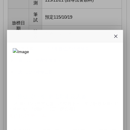
測
筆
預定115/10/19
試
放榜日
期
體
預定115/11/25
測
簡章下載
115年原住民特考簡章
原住民特考歷年簡章 »
原住民特考考古題 »
115原住民特考_需用類組及人數
115年原住民特考暫定需用名額如下表，想了解最新原住民
特考考情請持續關注【百官網公職】 。
原住民特考三等