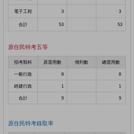
電子工程
3
3
合計
53
53
原住民特考五等
招考類科
原需用數
增列數
總需用數
一般行政
8
8
經建行政
1
1
合計
9
9
原住民特考錄取率