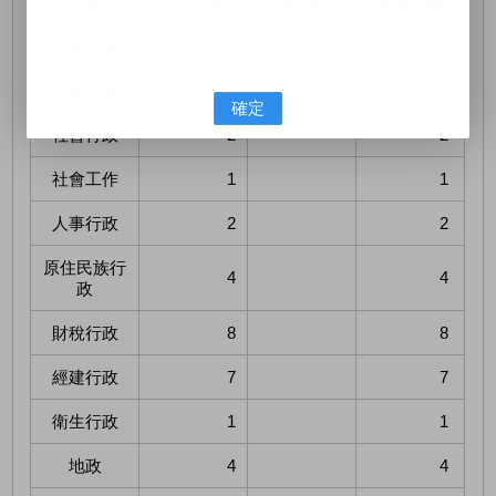
招考類科
原需用數
增列數
總需用數
一般行政
7
7
一般民政
2
2
確定
社會行政
2
2
社會工作
1
1
人事行政
2
2
原住民族行
4
4
政
財稅行政
8
8
經建行政
7
7
衛生行政
1
1
地政
4
4