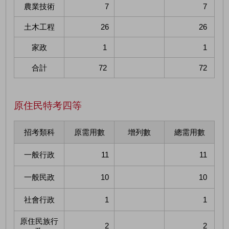
農業技術
7
7
土木工程
26
26
家政
1
1
合計
72
72
原住民特考四等
招考類科
原需用數
增列數
總需用數
一般行政
11
11
一般民政
10
10
社會行政
1
1
原住民族行
2
2