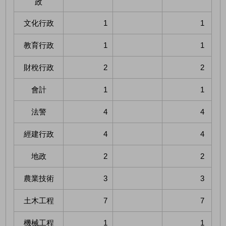
政
文化行政
1
1
教育行政
1
1
財稅行政
2
2
會計
1
1
法警
4
4
經建行政
4
4
地政
2
2
農業技術
3
3
土木工程
7
7
機械工程
1
1