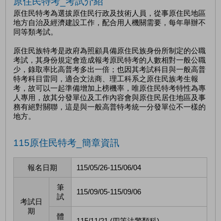
原住民特考_考試介紹
原住民特考為選拔原住民行政及技術人員，從事原住民地區
地方自治及經濟建設工作，配合用人機關需要，每年舉辦不
同等類考試。
原住民族特考是政府為照顧具備原住民族身份所制定的公職
考試，其身份規定會造成報考原民特考的人數相對一般公職
少，錄取率比高普考多出一倍；也因其考試科目與一般高普
特考科目雷同，適合文法商、理工科系之原住民族考生報
考，故可以一起準備增加上榜機率，唯原住民特考特性為專
人專用，故其分發單位及工作內容會與原住民居住地區及事
務有絕對關聯，這是與一般高普特考統一分發單位不一樣的
地方。
115原住民特考_簡章資訊
報名日期
115/05/26-115/06/04
筆
115/09/05-115/09/06
試
考試日
期
體
115/11/21 (四等法警類科)