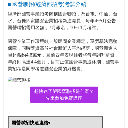
■ 國營聯招(經濟部招考)考試介紹
經濟部國營事業招考簡稱國營聯招，為台電、中油、台
水、台糖四家國營企業招考新進職員，每年4~5月公告
國營聯招需用名額，7月報名，10~11月考試。
國營企業工作環境較一般民間企業穩定，享勞基法完整
保障，同時
薪資高於社會新鮮人平均起薪
，國營新進人
員起薪約4.6萬元，且前四年表現佳者將
每年調升薪資
，
年終則高達4.4個月，目前正值國營事業退休潮，國營事
業招考是同學考進國營企業的好機會。
想快速了解國營聯招是什麼？
先來參加免費講座
國營聯招快速連結▾