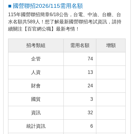
■ 國營聯招2026/115需用名額
115年國營聯招簡章6/18公告，台電、中油、台糖、台
水名額共589人！想了解最新國營聯招考試資訊，請持
續關注【百官網公職】最新考情！
招考類組
需用名額
增額
企管
74
人資
13
財會
24
國貿
3
資訊
32
統計資訊
6