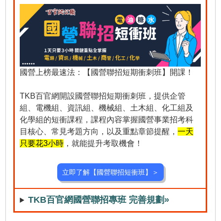
國營上榜最速法：【國營聯招短期衝刺班】開課！
TKB百官網開設國營聯招短期衝刺班，提供企管
組、電機組、資訊組、機械組、土木組、化工組及
化學組的短衝課程，課程內容掌握國營事業招考科
目核心、常見考題方向，以及重點章節提醒，
一天
只要花3小時
，就能提升考取機會！
立即了解【國營聯招短衝班】＞
TKB百官網國營聯招專班 完善規劃»