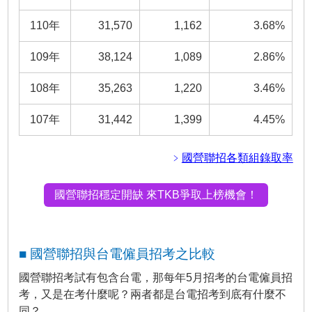
110年
31,570
1,162
3.68%
109年
38,124
1,089
2.86%
108年
35,263
1,220
3.46%
107年
31,442
1,399
4.45%
﹥
國營聯招各類組錄取率
國營聯招穩定開缺 來TKB爭取上榜機會！
■ 國營聯招與台電僱員招考之比較
國營聯招考試有包含台電，那每年5月招考的台電僱員招
考，又是在考什麼呢？兩者都是台電招考到底有什麼不
同？