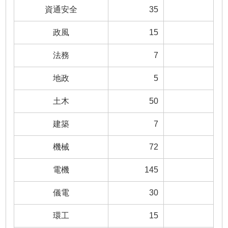
資通安全
35
政風
15
法務
7
地政
5
土木
50
建築
7
機械
72
電機
145
儀電
30
環工
15