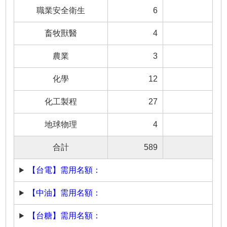
職業安全衛生
6
畜牧獸醫
4
農業
3
化學
12
化工製程
27
地球物理
4
合計
589
【台電】需用名額：
【中油】需用名額：
【台糖】需用名額：