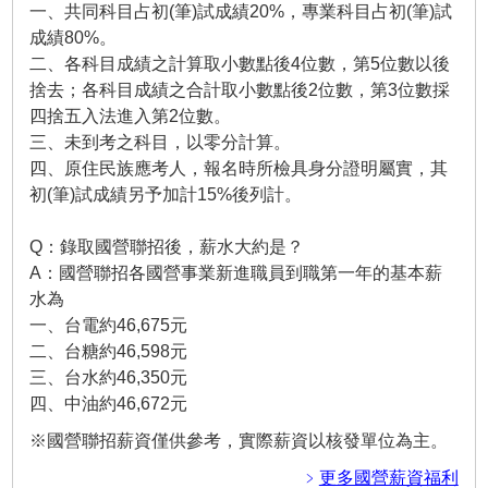
一、共同科目占初(筆)試成績20%，專業科目占初(筆)試
成績80%。
二、各科目成績之計算取小數點後4位數，第5位數以後
捨去；各科目成績之合計取小數點後2位數，第3位數採
四捨五入法進入第2位數。
三、未到考之科目，以零分計算。
四、原住民族應考人，報名時所檢具身分證明屬實，其
初(筆)試成績另予加計15%後列計。
Q：錄取國營聯招後，薪水大約是？
A：國營聯招各國營事業新進職員到職第一年的基本薪
水為
一、台電約46,675元
二、台糖約46,598元
三、台水約46,350元
四、中油約46,672元
※國營聯招薪資僅供參考，實際薪資以核發單位為主。
﹥
更多國營薪資福利