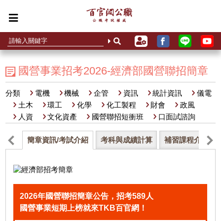
國營事業招考2026-經濟部國營聯招簡章
分類
電機
機械
企管
資訊
統計資訊
儀電
土木
環工
化學
化工製程
財會
政風
人資
文化資產
國營聯招短衝班
口面試諮詢
簡章資訊/考試介紹
考科與成績計算
補習課程介紹
2026年國營聯招簡章公告，招考589人
國營事業短期上榜就來TKB百官網！