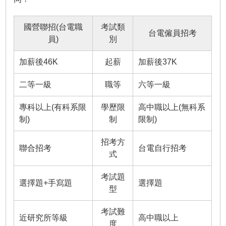
國營聯招(台電職
考試類
台電僱員招考
員)
別
加薪後46K
起薪
加薪後37K
二等一級
職等
六等一級
專科以上(有科系限
學歷限
高中職以上(無科系
制)
制
限制)
招考方
聯合招考
台電自行招考
式
考試題
選擇題+手寫題
選擇題
型
考試難
近研究所等級
高中職以上
度