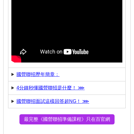
國營聯招歷年簡章：
4分鐘秒懂國營聯招是什麼！ ⋙
國營聯招面試這樣回答超NG！ ⋙
最完整《國營聯招準備課程》只在百官網