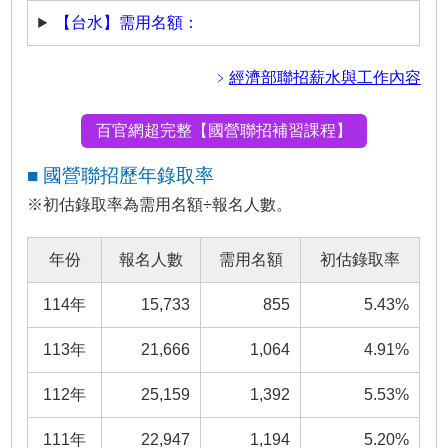
【台水】需用名額：
﹥
經濟部聯招薪水與工作內容
百官網超完整【國營聯招補習課程】
■ 國營聯招歷年錄取率
※初估錄取率為需用名額÷報名人數。
年份
報名人數
需用名額
初估錄取率
114年
15,733
855
5.43%
113年
21,666
1,064
4.91%
112年
25,159
1,392
5.53%
111年
22,947
1,194
5.20%