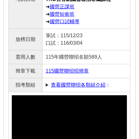
➜
國營正課班
➜
國營短衝班
➜
國營口試輔導
筆試：115/12/23
放榜日期
口試：116/03/04
需用人數
115年國營聯招名額589人
簡章下載
115國營聯招招簡章
招考類組
查看國營聯招各類組介紹
：