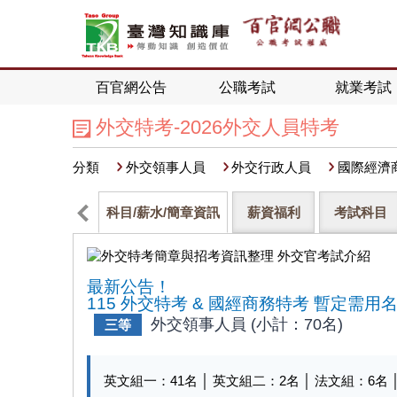
百官網公告
公職考試
就業考試
外交特考-2026外交人員特考
分類
外交領事人員
外交行政人員
國際經濟
科目/薪水/簡章資訊
薪資福利
考試科目
最新公告！
115 外交特考 & 國經商務特考 暫定需用
外交領事人員 (小計：70名)
三等
英文組一：
41
名 │ 英文組二：
2
名 │ 法文組：
6
名 