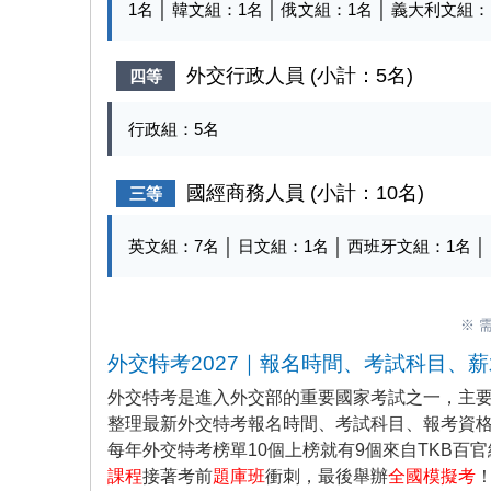
1
名 │ 韓文組：
1
名 │ 俄文組：
1
名 │ 義大利文組：
外交行政人員 (小計：5名)
四等
行政組：
5
名
國經商務人員 (小計：10名)
三等
英文組：
7
名 │ 日文組：
1
名 │ 西班牙文組：
1
名 
※ 
外交特考2027｜報名時間、考試科目、
外交特考是進入外交部的重要國家考試之一，主
整理最新外交特考報名時間、考試科目、報考資
每年外交特考榜單10個上榜就有9個來自TKB百
課程
接著考前
題庫班
衝刺，最後舉辦
全國模擬考