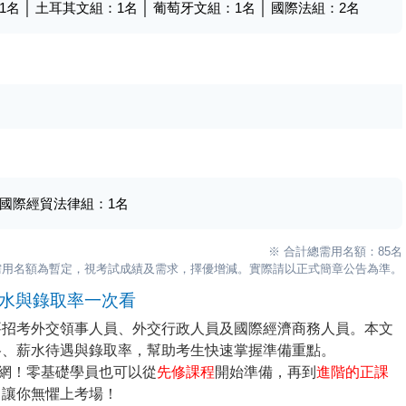
1
名 │ 土耳其文組：
1
名 │ 葡萄牙文組：
1
名 │ 國際法組：
2
名
│ 國際經貿法律組：
1
名
※ 合計總需用名額：85名
需用名額為暫定，視考試成績及需求，擇優增減。實際請以正式簡章公告為準。
薪水與錄取率一次看
要招考外交領事人員、外交行政人員及國際經濟商務人員。本文
格、薪水待遇與錄取率，幫助考生快速掌握準備重點。
官網！零基礎學員也可以從
先修課程
開始準備，再到
進階的正課
！讓你無懼上考場！