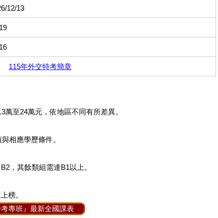
6/12/13
19
16
115年外交特考簡章
13萬至24萬元，依地區不同有所差異。
成績與相應學歷條件。
 B2，其餘類組需達B1以上。
並上榜。
特考專班』最新全國課表