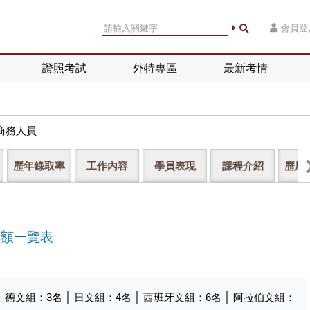
會員登
證照考試
外特專區
最新考情
商務人員
歷年錄取率
工作內容
學員表現
課程介紹
歷屆
名額一覽表
│ 德文組：
3
名 │ 日文組：
4
名 │ 西班牙文組：
6
名 │ 阿拉伯文組：