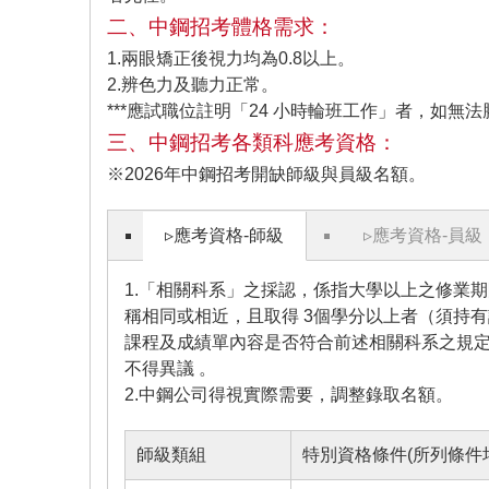
二、中鋼招考體格需求：
1.兩眼矯正後視力均為0.8以上。
2.辨色力及聽力正常。
***應試職位註明「24 小時輪班工作」者，如無法
三、中鋼招考各類科應考資格：
※2026年中鋼招考開缺師級與員級名額。
▹應考資格-師級
▹應考資格-員級
1.「相關科系」之採認，係指大學以上之修業
稱相同或相近，且取得 3個學分以上者（須持
課程及成績單內容是否符合前述相關科系之規定
不得異議 。
2.中鋼公司得視實際需要，調整錄取名額。
師級類組
特別資格條件(所列條件