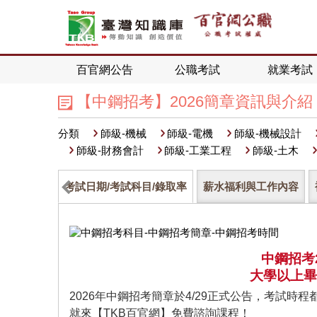
百官網公告
公職考試
就業考試
【中鋼招考】2026簡章資訊與介紹
分類
師級-機械
師級-電機
師級-機械設計
師級-財務會計
師級-工業工程
師級-土木
考試日期/考試科目/錄取率
薪水福利與工作內容
中鋼招考
大學以上畢
2026年中鋼招考簡章於4/29正式公告，考試時
就來【TKB百官網】免費諮詢課程！