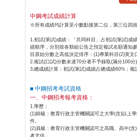
中鋼考試成績計算
※所有成績均計算至小數點後第二位，第三位四
1.初試(筆試)成績：「共同科目」占初試(筆試)成
績順序，分別按各類組公告之預定複試名額通知參加
目原始分數之高低決定排序：(1)專業科目(2)英文
2.複試(口試)分數未達70分者不予錄取(滿分100分
3.總成績計算：初試(筆試)成績占總成績60%；複
■ 中鋼招考考試資格
一、中鋼招考報考資格：
1.學歷：
(1)師級：教育行政主管機關認可之大學(含)以
件。
(2)員級：教育行政主管機關認可之高職、高中(
者尤佳。