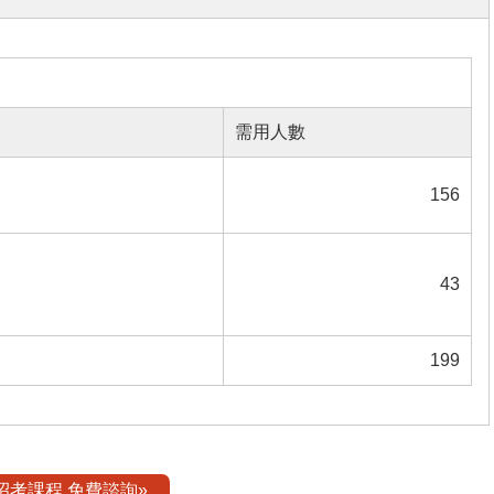
需用人數
156
43
199
招考課程 免費諮詢»