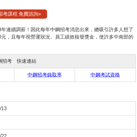
招考課程 免費諮詢»
3年連續調薪！因此每年中鋼招考消息出來，總吸引許多人想了
,000元，且每年視營運狀況、員工績效核發獎金，使許多中南部的
鋼招考 快速連結
中鋼招考錄取率
中鋼考試資格
/13
/22