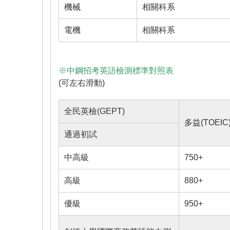
機械
相關科系
電機
相關科系
※中鋼招考英語檢測標準對照表
(可左右滑動)
全民英檢(GEPT)
多益(TOEIC
通過初試
中高級
750+
高級
880+
優級
950+