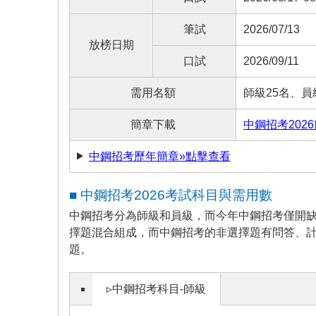
筆試
2026/07/13
放榜日期
口試
2026/09/11
需用名額
師級25名、員
簡章下載
中鋼招考202
中鋼招考歷年簡章»點擊查看
■ 中鋼招考2026考試科目與需用數
中鋼招考分為師級和員級，而今年中鋼招考僅開缺
擇題混合組成，而中鋼招考的非選擇題有問答、計
題。
▹中鋼招考科目-師級