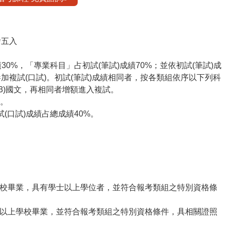
捨五入
績30%，「專業科目」占初試(筆試)成績70%；並依初試(筆試)成
複試(口試)。初試(筆試)成績相同者，按各類組依序以下列科
(3)國文，再相同者增額進入複試。
)。
試(口試)成績占總成績40%。
上學校畢業，具有學士以上學位者，並符合報考類組之特別資格條
含)以上學校畢業，並符合報考類組之特別資格條件，具相關證照