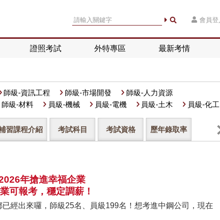
會員登
證照考試
外特專區
最新考情
師級-資訊工程
師級-市場開發
師級-人力資源
師級-材料
員級-機械
員級-電機
員級-土木
員級-化工
補習課程介紹
考試科目
考試資格
歷年錄取率
2026年搶進幸福企業
業可報考，穩定調薪！
程都已經出來囉，師級25名、員級199名！想考進中鋼公司，現在