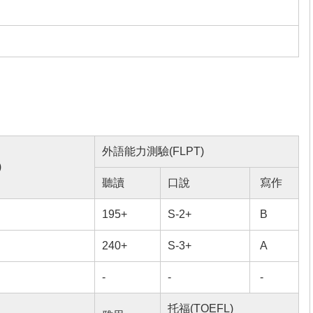
外語能力測驗(FLPT)
)
聽讀
口說
寫作
195+
S-2+
B
240+
S-3+
A
-
-
-
托福(TOEFL)