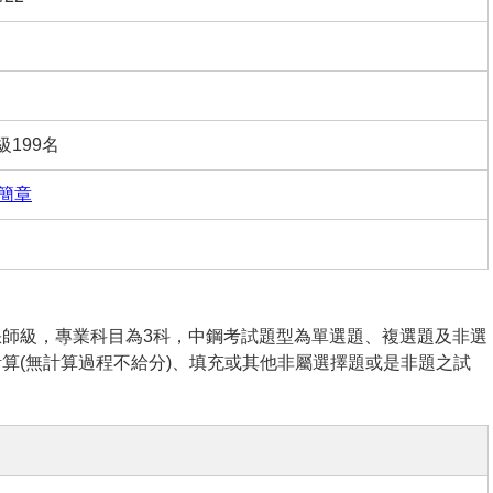
級199名
6簡章
師級，專業科目為3科，中鋼考試題型為單選題、複選題及非選
算(無計算過程不給分)、填充或其他非屬選擇題或是非題之試