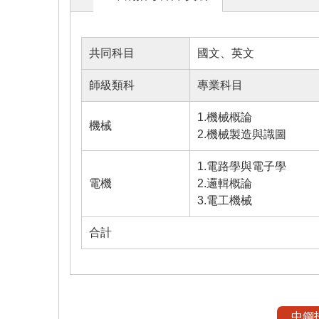
共同科目
國文、英文
師級類科
專業科目
1.機械概論
機械
2.機械製造與識圖
1.電路學與電子學
電機
2.邏輯概論
3.電工機械
合計
中鋼