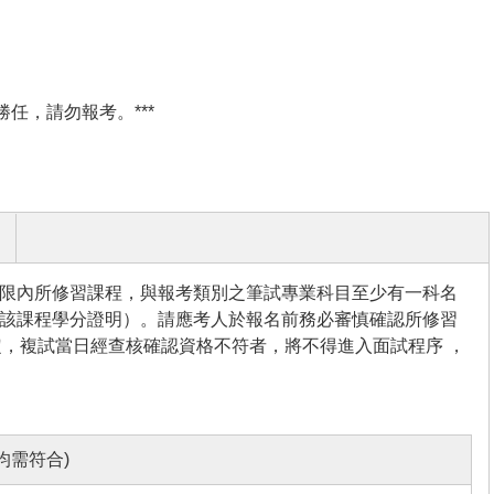
勝任，請勿報考。***
期限內所修習課程，與報考類別之筆試專業科目至少有一科名
有該課程學分證明）。請應考人於報名前務必審慎確認所修習
，複試當日經查核確認資格不符者，將不得進入面試程序 ，
均需符合)