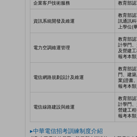
企業客戶技術服務
教育部認
教育部認
資訊系統開發及維運
訊通訊科
上學位(
教育部認
計學門、
電力空調維運管理
及營建工
報考本類
教育部認
門、建築
電信網路規劃設計及維運
業)證書
報考本類
教育部認
計學門、
電信線路建設與維運
營建工程
報考本類
▸中華電信招考訓練制度介紹