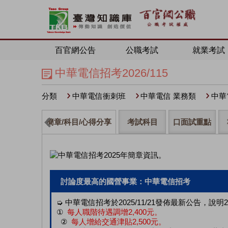
百官網公告
公職考試
就業考試
中華電信招考2026/115
分類
中華電信衝刺班
中華電信 業務類
中華
簡章/科目/心得分享
考試科目
口面試重點
討論度最高的國營事業：中華電信招考
➭ 中華電信招考於2025/11/21發佈最新公告，說明
①
每人職階待遇調增2,400元。
②
每人增給交通津貼2,500元。