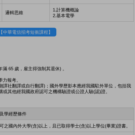
1.計算機概論
邏輯思維
2.基本電學
【中華電信招考短衝課程】
滿 65 歲，雇主得強制其退休) 。
學力報考。
由翻譯社翻譯或自行翻譯)；國外學歷影本應經我國駐外單位，包括我
構或其他經我國政府認可之機構驗證或公證人驗(認)證。
及學經歷條件
可之國內外大學(含)以上，且已取得學士(含)以上學位(畢業)證書。