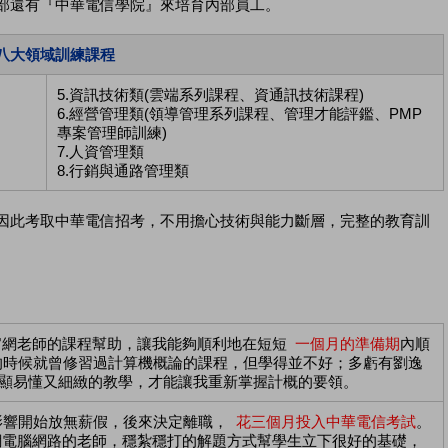
部還有『中華電信學院』來培育內部員工。
八大領域訓練課程
5.資訊技術類(雲端系列課程、資通訊技術課程)
6.經營管理類(領導管理系列課程、管理才能評鑑、PMP
專案管理師訓練)
7.人資管理類
8.行銷與通路管理類
因此考取中華電信招考，不用擔心技術與能力斷層，完整的教育訓
官網老師的課程幫助，讓我能夠順利地在短短
一個月的準備期
內順
的時候就曾修習過計算機概論的課程，但學得並不好；多虧有劉逸
淺顯易懂又細緻的教學，才能讓我重新掌握計概的要領。
影響開始放無薪假，後來決定離職，
花三個月投入中華電信考試
。
網電腦網路的老師，穩紮穩打的解題方式幫學生立下很好的基礎，