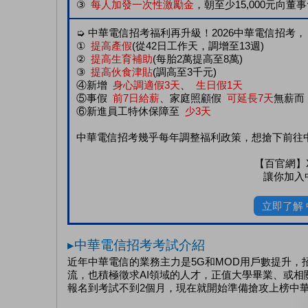
③
每人加發一次性激勵金
，朝至少15,000元向董
➭ 中華電信招考福利再升級！2026中華電信招考，
①
提高產假
(從42日工作天，調增至13週)
②
提高生育補助
(每胎2萬提高至8萬)
③
提高伙食津貼
(調高至3千元)
④新增
身心調適假3天
、
生日假1天
⑤事假
前7日給薪
、家庭照顧假
可延長7天
無薪而
⑥新進員工特休保障至
少3天
中華電信招考幾乎每年調整福利政策，想搶下前往
【百官網】
讓你加入
立即了解
▸中華電信招考考試介紹
近年中華電信的業務主力是5G和MOD用戶數提升
流，也積極徵求AI領域的人才，正值大學畢業、或
報名到考試不到2個月，現在就開始準備搶攻上榜中