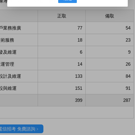
家專班，就在【TKB百官網】！
正取
備取
戶業務推廣
77
54
技術服務
18
23
發及維運
6
9
維運管理
14
26
設計及維運
133
84
設與維運
151
91
399
287
電信招考 免費諮詢﹥