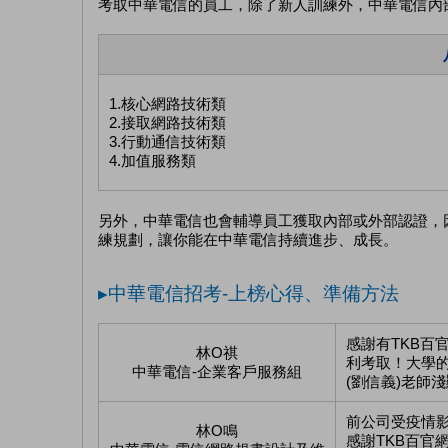
考取中華電信的員工，除了新人訓練外，中華電信內
1.核心網路技術類
2.接取網路技術類
3.行動通信技術類
4.加值服務類
另外，中華電信也會輔導員工獲取內部或外部認證，
練規劃，讓你能在中華電信持續進步、成長。
▸中華電信招考-上榜心得、準備方法
感謝有TKB百
林O祺
利考取！大學
中華電信-企業客戶服務組
(劉信義)老師
前公司受疫情
林O鳴
感謝TKB百官