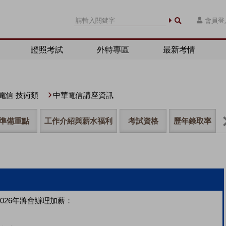
會員登
證照考試
外特專區
最新考情
電信 技術類
中華電信講座資訊
準備重點
工作介紹與薪水福利
考試資格
歷年錄取率
2026年將會辦理加薪：