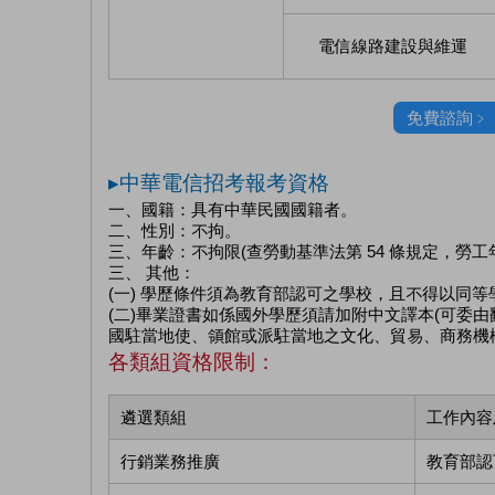
電信線路建設與維運
免費諮詢﹥
▸中華電信招考報考資格
一、國籍：具有中華民國國籍者。
二、性別：不拘。
三、年齡：不拘限(查勞動基準法第 54 條規定，勞工年
三、 其他：
(一) 學歷條件須為教育部認可之學校，且不得以同等
(二)畢業證書如係國外學歷須請加附中文譯本(可委
國駐當地使、領館或派駐當地之文化、貿易、商務機
各類組資格限制：
遴選類組
工作內容
行銷業務推廣
教育部認