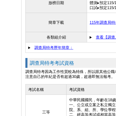
放榜日期
體測▸預定115/1
口試▸預定115/1
簡章下載
115年調查局
各類組介紹
查看【調查
調查局特考歷年簡章：
調查局特考考試資格
調查局特考因為工作性質較為特殊，所以跟其他公職
注意自己的年紀是否有超過30歲，超過即無法報考。
考試名稱
考試資格
中華民國國民，年齡在18
一、公立或立案之私立獨立
院、系、組、所、學位學程
三等
二、經高等考試或相當高等