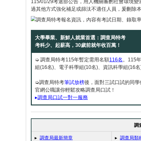
115/01/29考選部公告，用人機關審酌社會
過其他方式強化補足或篩汰不適任人員，爰刪除
大學畢業、新鮮人就業首選：調查局特考
考科少、起薪高，30歲前就年收百萬！
➭ 調查局特考115年暫定需用名額
116名
。115
組(16名)、電子科學組(10名)、資訊科學組(16
➭調查局特考
筆試放榜
後，面對三試口試的同學
官網公職讓你輕鬆攻略調查局口試！
▸
調查局口試一對一服務
調
▸
調查局最新簡章
▸
調查局類