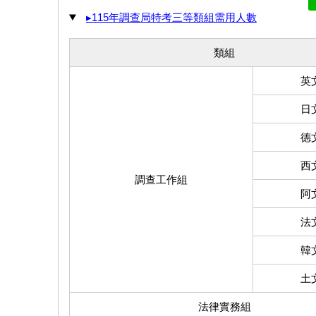
▸115年調查局特考三等類組需用人數
類組
英
日
德
西
調查工作組
阿
法
韓
土
法律實務組