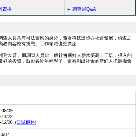
考資格
▸
調查局Q&A
調查人員具有司法警察的身分，隨著科技進步與社會發展，偵查之
勤務內容較有挑戰、工作領域也更廣泛。
說相對友善。而調查人員比一般社會新鮮人薪水要高上三倍，投入的
常好的投資，鼓勵各位年輕學子，還有剛出社會的新鮮人把握機會
7
-08/09
-11/22
-12/26
(口試服務)
0/07