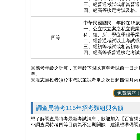
三、經普通考試或相當普通
四、經高等檢定考試及格。
中華民國國民，年齡在18
一、公立或立案之私立職業
科、組、所、學位學程畢業
四等
二、經普通考試以上考試或
三、經初等考試或相當初等
四、經高等或普通檢定考試
※應考年齡之計算，其年齡下限以算至考試前一日之
準。
※服志願役者須於本考試筆試考畢之次日起四個月內
免費講座
調查局特考115年招考類組與名額
想了解調查局特考最新考試消息，歡迎加入【百官網公
※調查局特考四等目前為不定期開缺，建議想準備調