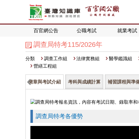
百官網公告
公職考試
就業考試
調查局特考115/2026年
分類
調查工作組
法律實務組
醫學鑑識組
營繕工程組
簡章與考試介紹
考科與成績計算
補習課程與準
調查局特考各優勢