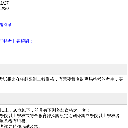
1/27
2/30
特考簡章
局特考】各類組
：
考試相比在年齡限制上較嚴格，有意要報名調查局特考的考生，要
歲以上，30歲以下，並具有下列各款資格之一者：
學院以上學校或符合教育部採認規定之國外獨立學院以上學校各
畢業得有證書。
考試之特種考試及格。