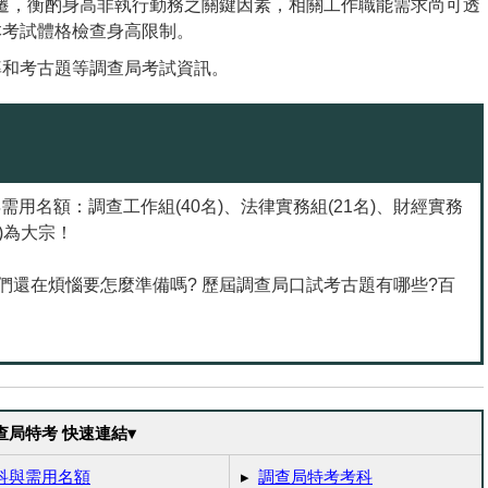
環境變遷，衡酌身高非執行勤務之關鍵因素，相關工作職能需求尚可透
本考試體格檢查身高限制。
年需用名額：調查工作組(40名)、法律實務組(21名)、財經實務
名)為大宗！
們還在煩惱要怎麼準備嗎? 歷屆調查局口試考古題有哪些?百
查局特考 快速連結▾
科與需用名額
▸
調查局特考考科