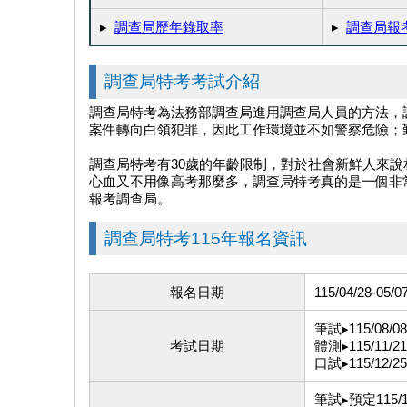
▸
調查局歷年錄取率
▸
調查局報
調查局特考考試介紹
調查局特考為法務部調查局進用調查局人員的方法，
案件轉向白領犯罪，因此工作環境並不如警察危險；
調查局特考有30歲的年齡限制，對於社會新鮮人來
心血又不用像高考那麼多，調查局特考真的是一個非
報考調查局。
調查局特考115年報名資訊
報名日期
115/04/28-05/0
筆試▸115/08/08
考試日期
體測▸115/11/21
口試▸115/12/25
筆試▸預定115/1