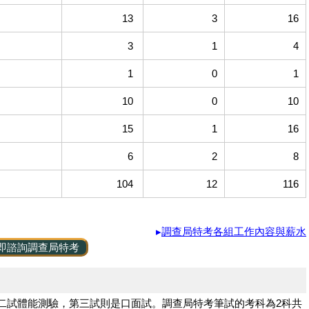
13
3
16
3
1
4
1
0
1
10
0
10
15
1
16
6
2
8
104
12
116
▸
調查局特考各組工作內容與薪水
即諮詢調查局特考
二試體能測驗，第三試則是口面試。調查局特考筆試的考科為2科共