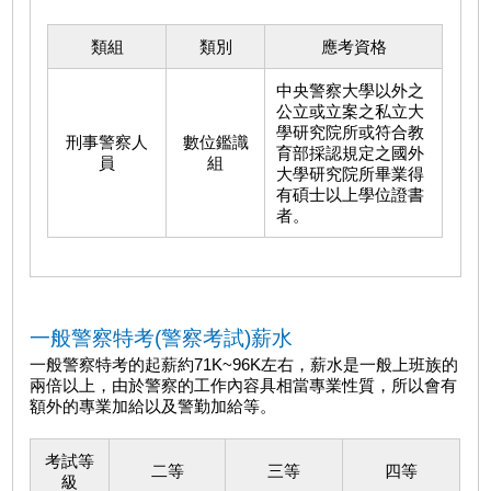
類組
類別
應考資格
中央警察大學以外之
公立或立案之私立大
學研究院所或符合教
刑事警察人
數位鑑識
育部採認規定之國外
員
組
大學研究院所畢業得
有碩士以上學位證書
者。
一般警察特考(警察考試)薪水
一般警察特考的起薪約71K~96K左右，薪水是一般上班族的
兩倍以上，由於警察的工作內容具相當專業性質，所以會有
額外的專業加給以及警勤加給等。
考試等
二等
三等
四等
級