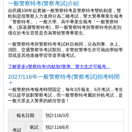
一般警察特考(警察考試)介紹
自民國100年起實施
一般警察特考
及警察特考雙軌制度，雙
軌制是指警察人力進用分為二種考試，警大警專畢業生報考
「警察特考」；一般大學、高中畢業生報考「一般警察特
考」(原基層警察特考)，即一般警察特考與警察特考的差別
僅在於考生背景是否為警校警專畢業生。
一般警察特考與警察特考考試科目相同，分為刑事、水上、
消防、交通警察等考試類別，非警校警專生亦可藉由學校學
習或是其他進修學習管道準備考試。
了解更多»警察特考(內軌制)警專、警大生才可報考。
2027/116年一般警察特考(警察考試)招考時間
＋
一般警察特考報考時間固定，每年3月報名、6月考試，考生
可以提早規劃警察考試，而一般警察特考屬於外軌考試，是
一般大眾走入警界的絕佳管道！
報名日期
預計116/3月
筆試
預計116/6月
考試