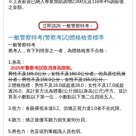
※上表薪資已納入專業加給調增2,000元及116年4%調薪後
之金額。
立即諮詢 一般警察特考﹥
一般警察特考(警察考試)體格檢查標準
一般警察特考
應考人，有下列情形之一者，為體格檢查不合格：
1.身高：
2025年警察考試取消身高限制。
男性不及165.0公分，女性不及160.0公分者。但具原住民身
分者，男性不及158.0公分，女性不及155.0公分。
2.體格指標：男性不及18.0或超過28.0；女性不及17.0或超
過26.0。其計算方法為體重(公斤)除以身高(公尺)平方。並計
算至小數點以下第一位，小數點以下第二位四捨五入。
3.視力：各眼裸視未達0.2。但矯正視力達1.0者不在此限。
4.聽力：矯正後優耳聽力損失逾90分貝。
5.辨色力：色盲或刑事鑑識人員色弱。