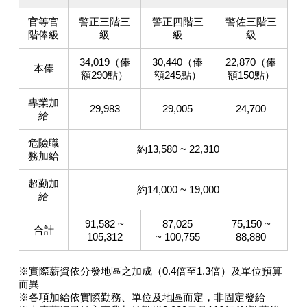
官等官
警正三階三
警正四階三
警佐三階三
階俸級
級
級
級
34,019（俸
30,440（俸
22,870（俸
本俸
額290點）
額245點）
額150點）
專業加
29,983
29,005
24,700
給
危險職
約13,580 ~ 22,310
務加給
超勤加
約14,000 ~ 19,000
給
91,582 ~
87,025
75,150 ~
合計
105,312
~ 100,755
88,880
※實際薪資依分發地區之加成（0.4倍至1.3倍）及單位預算
而異
※各項加給依實際勤務、單位及地區而定，非固定發給