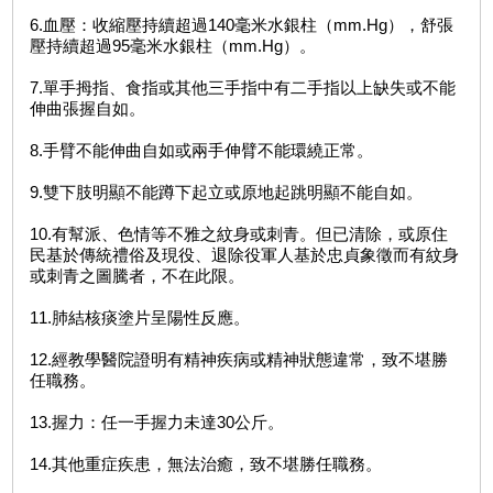
6.血壓：收縮壓持續超過140毫米水銀柱（mm.Hg），舒張
壓持續超過95毫米水銀柱（mm.Hg）。
7.單手拇指、食指或其他三手指中有二手指以上缺失或不能
伸曲張握自如。
8.手臂不能伸曲自如或兩手伸臂不能環繞正常。
9.雙下肢明顯不能蹲下起立或原地起跳明顯不能自如。
10.有幫派、色情等不雅之紋身或刺青。但已清除，或原住
民基於傳統禮俗及現役、退除役軍人基於忠貞象徵而有紋身
或刺青之圖騰者，不在此限。
11.肺結核痰塗片呈陽性反應。
12.經教學醫院證明有精神疾病或精神狀態違常，致不堪勝
任職務。
13.握力：任一手握力未達30公斤。
14.其他重症疾患，無法治癒，致不堪勝任職務。