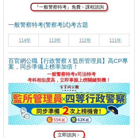
『一般警察特考』免費﹥課程諮詢
一般警察特考(警察考試)考古題
114年
113年
112年
111年
百官網公職【行政警察Ｘ監所管理員】高CP專
案，同步準備上榜率加倍！
一般警察特考x司法特考
考科相似度高，立即掌握上榜關鍵契機！
立即諮詢﹥