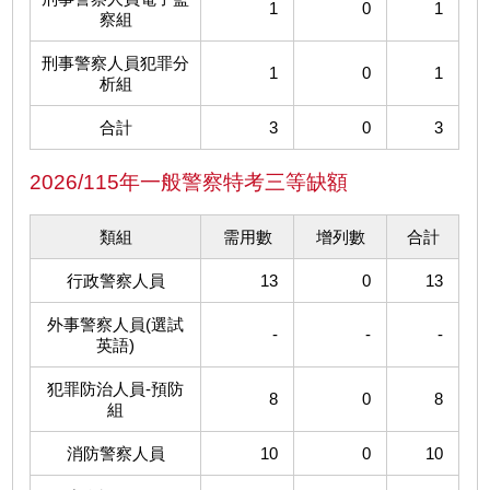
1
0
1
察組
刑事警察人員犯罪分
1
0
1
析組
合計
3
0
3
2026/115年一般警察特考三等缺額
類組
需用數
增列數
合計
行政警察人員
13
0
13
外事警察人員(選試
-
-
-
英語)
犯罪防治人員-預防
8
0
8
組
消防警察人員
10
0
10