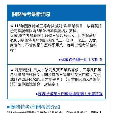
關務特考最新消息
➭ 115年關務特考三等考試減列1科專業科目、放寬英語
檢定採認年限為5年並增加採認培力英檢。
➭ 關務特考加薪啦！關特三等起薪65K，四等起薪約
49K，關務特考的類組涵蓋理工、資訊、化工、人文、
商管等，不管你是什麼科系畢業，都可以報考關務特
考！
▸
你最適合哪一組？立即看
➭ 因應關務駐日人才儲備及實際業務需求，三等及四等
考科增加選試日文；關務特考三等增訂英文門檻，英檢
成績達CEFR A2以上才能報考！【百官網公職X洋碩美
語】讓你聽說讀寫一次搞定！
▸
關務特考英文門檻快速破關！免費諮詢
■ 關務特考/海關考試介紹
關務特考(海關考試)每年12月報名，隔年4月考試，關務人