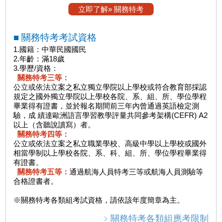
立即了解» 關務特考
■ 關務特考考試資格
1.國籍：中華民國國民
2.年齡：滿18歲
3.學歷/資格：
關務特考三等：
公立或依法立案之私立獨立學院以上學校或符合教育部採認
規定之國外獨立學院以上學校各院、系、組、所、學位學程
畢業得有證書，並於報名期間前三年內曾通過英語檢定測
驗，成 績達歐洲語言學習教學評量共同參考架構(CEFR) A2
以上（含聽說讀寫）者。
關務特考四等：
公立或依法立案之私立職業學校、高級中學以上學校或國外
相當學制以上學校各院、系、科、組、所、學位學程畢業得
有證書。
關務特考五等：
通過航海人員特考三等或航海人員測驗等
合格證書者。
※關務特考各類組考試資格，請依該年度簡章為主。
﹥關務特考各類組應考限制