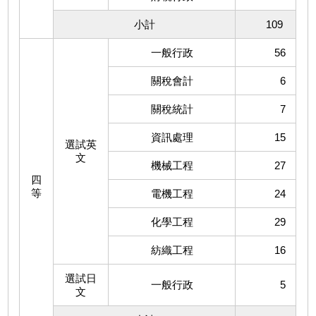
小計
109
一般行政
56
關稅會計
6
關稅統計
7
資訊處理
15
選試英
文
機械工程
27
四
等
電機工程
24
化學工程
29
紡織工程
16
選試日
一般行政
5
文