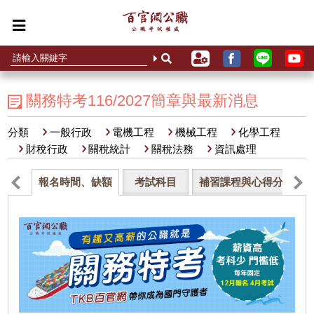
關務特考116/2027簡章與最新消息
分類
一般行政
電機工程
機械工程
化學工程
財稅行政
關稅統計
關稅法務
資訊處理
報名時間、缺額
考試科目
補習課程與心得分享