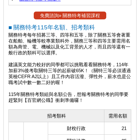
免費諮詢» 關務特考補習課程
■ 關務特考115年名額、招考類科
關務特考每年招募三等、四等和五等，除了關務五等會著重
在船舶、輪機等較專業類科外，關務三等和四等主要需用名
額為商管、電、機械以及化工背景的人才，而且四等還有一
般行政的類科可以選擇。
建議英文能力較好的同學都可以挑戰看看關務特考，114年
加薪3%後考取關特三等的起薪破65K！（關特三等必須通過
英檢CEFR A2以上）且工作內容活潑、彈性外，薪水也是公
職考試中數一數二好的喔！
115年關務特考類組與名額公告，想報考關務特考的同學要
趕緊到【百官網公職】衝刺準備囉！
招考類科
需用名額
財稅行政
21