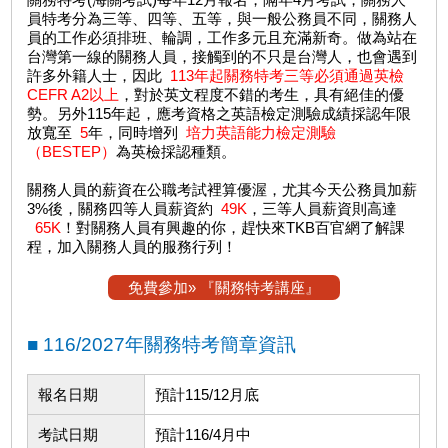
員特考分為三等、四等、五等，與一般公務員不同，關務人
員的工作必須排班、輪調，工作多元且充滿新奇。做為站在
台灣第一線的關務人員，接觸到的不只是台灣人，也會遇到
許多外籍人士，因此
113年起關務特考三等必須通過英檢
CEFR A2以上
，對於英文程度不錯的考生，具有絕佳的優
勢。另外115年起，應考資格之英語檢定測驗成績採認年限
放寬至
5
年，同時增列
培力英語能力檢定測驗
（BESTEP）
為英檢採認種類。
關務人員的薪資在公職考試裡算優渥，尤其今天公務員加薪
3%後，關務四等人員薪資約
49K
，三等人員薪資則高達
65K
！對關務人員有興趣的你，趕快來TKB百官網了解課
程，加入關務人員的服務行列！
免費參加» 『關務特考講座』
■ 116/2027年關務特考簡章資訊
報名日期
預計115/12月底
考試日期
預計116/4月中