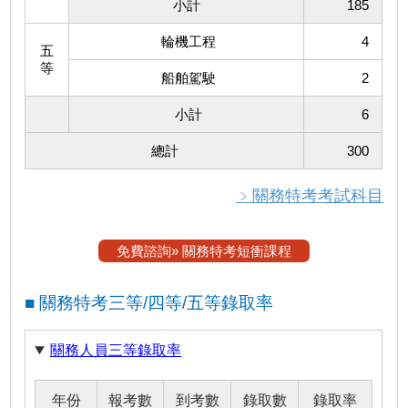
小計
185
輪機工程
4
五
等
船舶駕駛
2
小計
6
總計
300
﹥關務特考考試科目
免費諮詢» 關務特考短衝課程
■ 關務特考三等/四等/五等錄取率
關務人員三等錄取率
年份
報考數
到考數
錄取數
錄取率