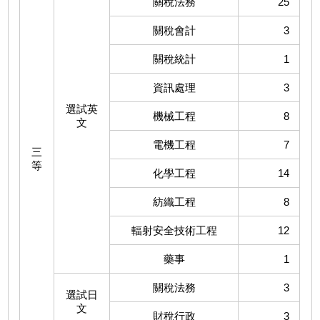
關稅法務
25
關稅會計
3
關稅統計
1
資訊處理
3
選試英
機械工程
8
文
電機工程
7
三
等
化學工程
14
紡織工程
8
輻射安全技術工程
12
藥事
1
關稅法務
3
選試日
文
財稅行政
3