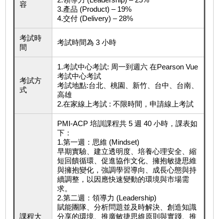
容
3.產品 (Product) – 19%
4.交付 (Delivery) – 28%
考試時
考試時間為 3 小時
間
1.考試中心考試: 周一到週六 在Pearson Vue
考試中心考試
考試方
考試地點:台北、桃園、新竹、台中、台南、
式
高雄
2.在家線上考試 : 不限時間，申請線上考試
PMI-ACP 培訓課程共 5 週 40 小時，課表如
下：
1.第一週：思維 (Mindset)
早期實驗、建立透明度、培養心理安全、縮
短回饋循環、促進協作文化、擁抱敏捷思維
與擁抱變化，強調學習導向、成長心態與持
續調整，以因應快速變動的環境與市場需
求。
2.第二週：領導力 (Leadership)
賦能團隊、分析問題並及時解決、創造知識
課程大
分享的環境、推廣敏捷思維原則與實踐、推