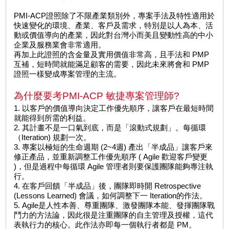
PMI-ACP證照除了不限產業類別外，專案手法及特性適用於
快速變化的環境、產業、客戶及需求，特別是以人為本、活
動或價值導向的產業，因此對台灣小而美且變動性高的中小
企業及服務業會非常適用。
再加上此證照的含金量及實用價值非常高，且手法和 PMP
互補，短時間就能滿足顧客的需要，因此未來將會和 PMP
證照一樣變成專案管理的主流。
為什麼要考PMI-ACP 敏捷專案管理師?
1. 以客戶的價值導向決定工作優先順序，讓客戶在最短時間
就能得到所需的利益。
2. 其計畫不是一口氣到底，而是「滾動式規劃」。每循環
（Iteration) 規劃一次。
3. 專案以極短的生命週期 (2~4週) 產出「半成品」讓客戶來
修正產品，並重新調整工作優先順序 ( Agile 歡迎客戶變更
)，但是過程中每循環 Agile 管理者則要保護團隊能夠專注執
行。
4. 在客戶回饋「半成品」後，團隊即時開 Retrospective
(Lessons Learned) 會議，如何調整下一 Iteration的作法。
5. Agile是人性本善、尊重團隊、激發團隊本能、發揮團隊戰
鬥力的方法論，因此很是注重團隊的自主管理及授權，這代
表執行力的核心。此作法亦即每一個執行者都是 PM。