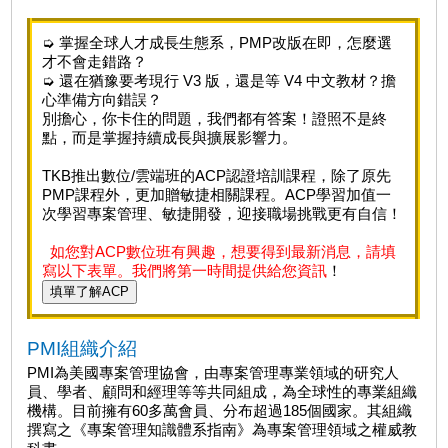
➭ 掌握全球人才成長生態系，PMP改版在即，怎麼選
才不會走錯路？
➭ 還在猶豫要考現行 V3 版，還是等 V4 中文教材？擔
心準備方向錯誤？
別擔心，你卡住的問題，我們都有答案！證照不是終
點，而是掌握持續成長與擴展影響力。
TKB推出數位/雲端班的ACP認證培訓課程，除了原先
PMP課程外，更加贈敏捷相關課程。ACP學習加值一
次學習專案管理、敏捷開發，迎接職場挑戰更有自信！
如您對ACP數位班有興趣，想要得到最新消息，請填
寫以下表單。我們將第一時間提供給您資訊
！
填單了解ACP
PMI組織介紹
PMI為美國專案管理協會，由專案管理專業領域的研究人
員、學者、顧問和經理等等共同組成，為全球性的專業組織
機構。目前擁有60多萬會員、分布超過185個國家。其組織
撰寫之《專案管理知識體系指南》為專案管理領域之權威教