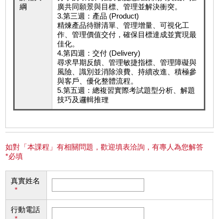
綱
廣共同願景與目標、管理並解決衝突。
3.第三週：產品 (Product)
精煉產品待辦清單、管理增量、可視化工
作、管理價值交付，確保目標達成並實現最
佳化。
4.第四週：交付 (Delivery)
尋求早期反饋、管理敏捷指標、管理障礙與
風險、識別並消除浪費、持續改進、積極參
與客戶、優化整體流程。
5.第五週：總複習實際考試題型分析、解題
技巧及邏輯推理
如對「本課程」有相關問題，歡迎填表洽詢，有專人為您解答
*必填
真實姓名
*
行動電話
*