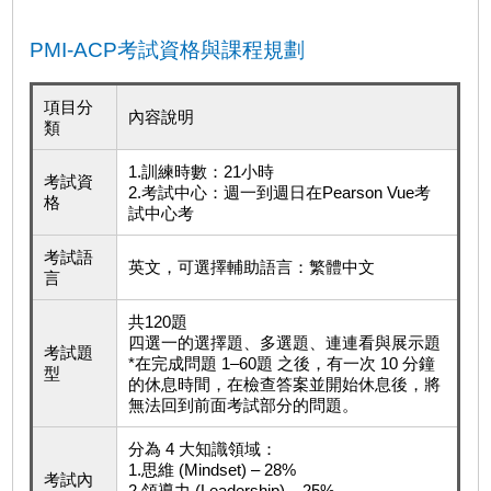
PMI-ACP考試資格與課程規劃
項目分
內容說明
類
1.訓練時數：21小時
考試資
2.考試中心：週一到週日在Pearson Vue考
格
試中心考
考試語
英文，可選擇輔助語言：繁體中文
言
共120題
四選一的選擇題、多選題、連連看與展示題
考試題
*在完成問題 1–60題 之後，有一次 10 分鐘
型
的休息時間，在檢查答案並開始休息後，將
無法回到前面考試部分的問題。
分為 4 大知識領域：
1.思維 (Mindset) – 28%
考試內
2.領導力 (Leadership) – 25%