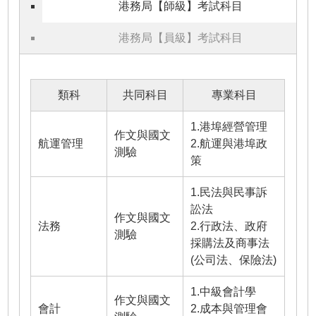
港務局【師級】考試科目
港務局【員級】考試科目
類科
共同科目
專業科目
1.港埠經營管理
作文與國文
航運管理
2.航運與港埠政
測驗
策
1.民法與民事訴
訟法
作文與國文
法務
2.行政法、政府
測驗
採購法及商事法
(公司法、保險法)
1.中級會計學
作文與國文
會計
2.成本與管理會