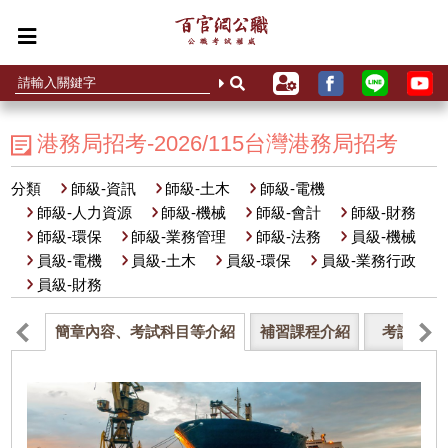
港務局招考-2026/115台灣港務局招考
分類
師級-資訊
師級-土木
師級-電機
師級-人力資源
師級-機械
師級-會計
師級-財務
師級-環保
師級-業務管理
師級-法務
員級-機械
員級-電機
員級-土木
員級-環保
員級-業務行政
員級-財務
簡章內容、考試科目等介紹
補習課程介紹
考試資格