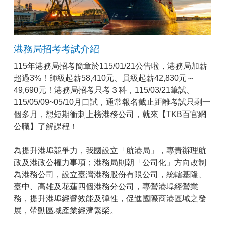
港務局招考考試介紹
115年港務局招考簡章於115/01/21公告啦，港務局加薪
超過3%！師級起薪58,410元、員級起薪42,830元～
49,690元！港務局招考只考３科，115/03/21筆試、
115/05/09~05/10月口試，通常報名截止距離考試只剩一
個多月，想短期衝刺上榜港務公司，就來【TKB百官網
公職】了解課程！
為提升港埠競爭力，我國設立「航港局」，專責辦理航
政及港政公權力事項；港務局則朝「公司化」方向改制
為港務公司，設立臺灣港務股份有限公司，統轄基隆、
臺中、高雄及花蓮四個港務分公司，專營港埠經營業
務，提升港埠經營效能及彈性，促進國際商港區域之發
展，帶動區域產業經濟繁榮。