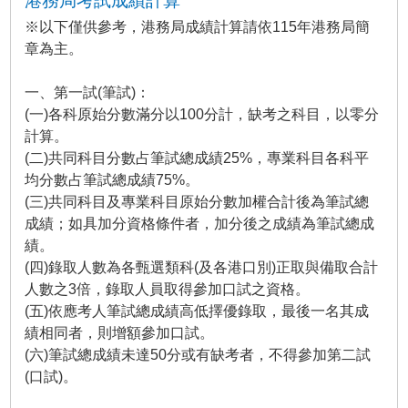
港務局考試成績計算
※以下僅供參考，港務局成績計算請依115年港務局簡
章為主。
一、第一試(筆試)：
(一)各科原始分數滿分以100分計，缺考之科目，以零分
計算。
(二)共同科目分數占筆試總成績25%，專業科目各科平
均分數占筆試總成績75%。
(三)共同科目及專業科目原始分數加權合計後為筆試總
成績；如具加分資格條件者，加分後之成績為筆試總成
績。
(四)錄取人數為各甄選類科(及各港口別)正取與備取合計
人數之3倍，錄取人員取得參加口試之資格。
(五)依應考人筆試總成績高低擇優錄取，最後一名其成
績相同者，則增額參加口試。
(六)筆試總成績未達50分或有缺考者，不得參加第二試
(口試)。