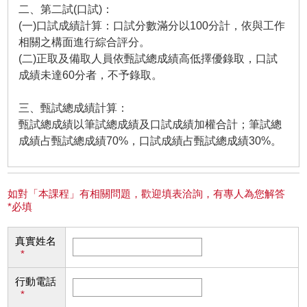
二、第二試(口試)：
(一)口試成績計算：口試分數滿分以100分計，依與工作
相關之構面進行綜合評分。
(二)正取及備取人員依甄試總成績高低擇優錄取，口試
成績未達60分者，不予錄取。
三、甄試總成績計算：
甄試總成績以筆試總成績及口試成績加權合計；筆試總
成績占甄試總成績70%，口試成績占甄試總成績30%。
如對「本課程」有相關問題，歡迎填表洽詢，有專人為您解答
*必填
真實姓名
*
行動電話
*