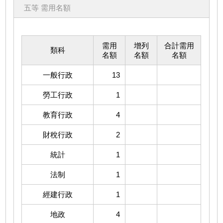
五等 需用名額
需用
增列
合計需用
類科
名額
名額
名額
一般行政
13
勞工行政
1
教育行政
4
財稅行政
2
統計
1
法制
1
經建行政
1
地政
4