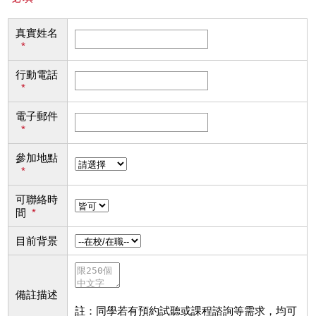
真實姓名
*
行動電話
*
電子郵件
*
參加地點
*
可聯絡時
間
*
目前背景
備註描述
註：同學若有預約試聽或課程諮詢等需求，均可