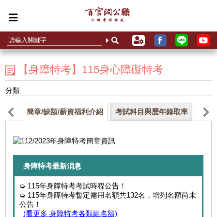
【身障特考】115身心障礙特考
分類
簡章/缺額/薪資福利介紹
考試科目與歷年錄取率
補習
身障特考最新消息
➭ 115年身障特考考試時程公告！
➭ 115年身障特考暫定需用名額共132名，增列名額尚未
公告！
(看更多 身障特考各類組名額)