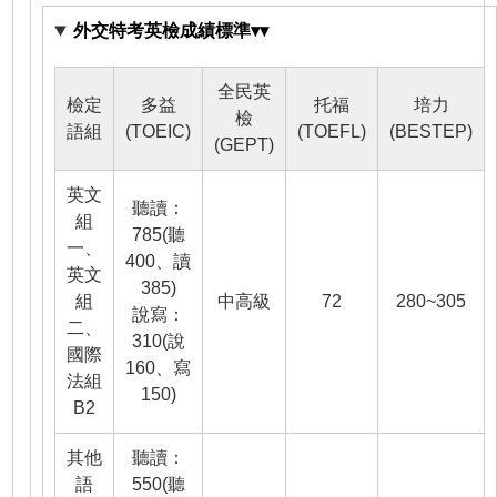
外交特考英檢成績標準▾▾
全民英
檢定
多益
托福
培力
檢
語組
(TOEIC)
(TOEFL)
(BESTEP)
(GEPT)
英文
聽讀：
組
785(聽
一、
400、讀
英文
385)
組
中高級
72
280~305
說寫：
二、
310(說
國際
160、寫
法組
150)
B2
其他
聽讀：
語
550(聽