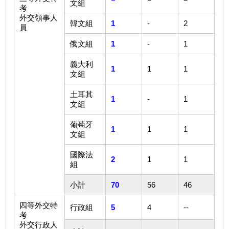
文組
考
外交領事人
韓文組
1
-
2
員
俄文組
1
-
1
義大利
1
1
1
文組
土耳其
1
-
1
文組
葡萄牙
1
1
1
文組
國際法
2
1
1
組
小計
70
56
46
四等外交特
行政組
5
4
--
考
外交行政人