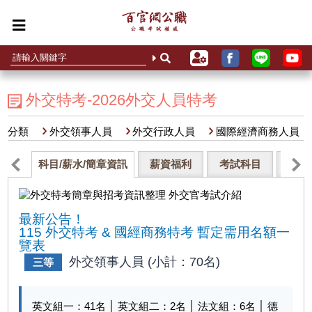
外交特考-2026外交人員特考
分類
外交領事人員
外交行政人員
國際經濟商務人員
科目/薪水/簡章資訊
薪資福利
考試科目
歷年
最新公告！
115 外交特考 & 國經商務特考 暫定需用名額一
覽表
外交領事人員 (小計：70名)
三等
英文組一：
41
名 │ 英文組二：
2
名 │ 法文組：
6
名 │ 德