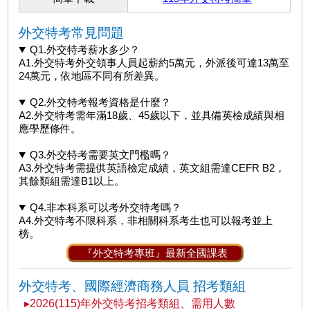
外交特考常見問題
Q1.外交特考薪水多少？
A1.外交特考外交領事人員起薪約5萬元，外派後可達13萬至
24萬元，依地區不同有所差異。
Q2.外交特考報考資格是什麼？
A2.外交特考需年滿18歲、45歲以下，並具備英檢成績與相
應學歷條件。
Q3.外交特考需要英文門檻嗎？
A3.外交特考需提供英語檢定成績，英文組需達CEFR B2，
其餘類組需達B1以上。
Q4.非本科系可以考外交特考嗎？
A4.外交特考不限科系，非相關科系考生也可以報考並上
榜。
『外交特考專班』最新全國課表
外交特考、國際經濟商務人員 招考類組
▸2026(115)年外交特考招考類組、需用人數