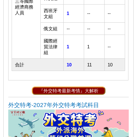
三等國際
經濟商務
西班牙
人員
1
--
--
文組
俄文組
--
--
--
國際經
貿法律
1
1
--
組
合計
10
11
10
『外交特考最新考情』大解析
外交特考-2027
年外交特考考試科目