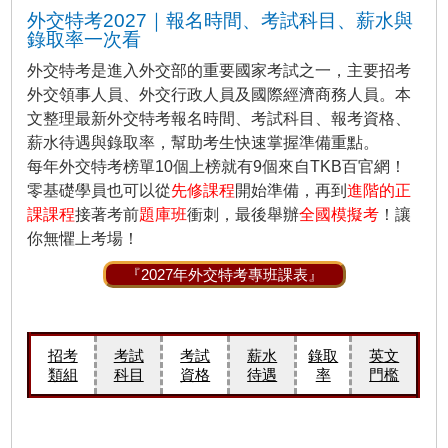
外交特考2027｜報名時間、考試科目、薪水與
錄取率一次看
外交特考是進入外交部的重要國家考試之一，主要招考
外交領事人員、外交行政人員及國際經濟商務人員。本
文整理最新外交特考報名時間、考試科目、報考資格、
薪水待遇與錄取率，幫助考生快速掌握準備重點。
每年外交特考榜單10個上榜就有9個來自TKB百官網！
零基礎學員也可以從
先修課程
開始準備，再到
進階的正
課課程
接著考前
題庫班
衝刺，最後舉辦
全國模擬考
！讓
你無懼上考場！
『2027年外交特考專班課表』
招考
考試
考試
薪水
錄取
英文
類組
科目
資格
待遇
率
門檻