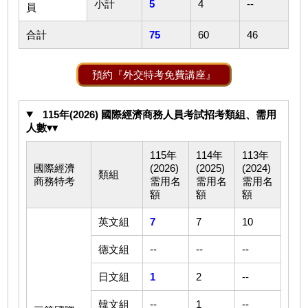
小計
5
4
--
員
合計
75
60
46
預約『外交特考免費講座』
115年(2026) 國際經濟商務人員考試招考類組、需用
人數▾▾
115年
114年
113年
國際經濟
(2026)
(2025)
(2024)
類組
商務特考
需用名
需用名
需用名
額
額
額
英文組
7
7
10
德文組
--
--
--
日文組
1
2
--
韓文組
--
1
--