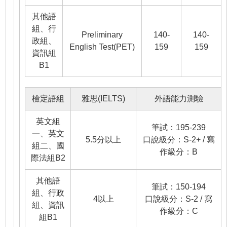
其他語
組、行
Preliminary
140-
140-
政組、
English Test(PET)
159
159
資訊組
B1
檢定語組
雅思(IELTS)
外語能力測驗
英文組
筆試：195-239
一、英文
5.5分以上
口說級分：S-2+ / 寫
組二、國
作級分：B
際法組B2
其他語
筆試：150-194
組、行政
4以上
口說級分：S-2 / 寫
組、資訊
作級分：C
組B1