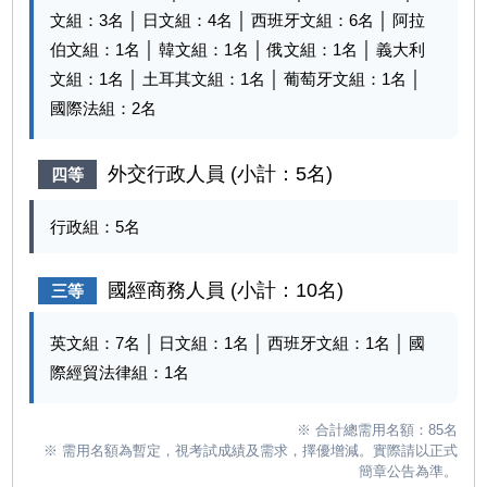
文組：
3
名 │ 日文組：
4
名 │ 西班牙文組：
6
名 │ 阿拉
伯文組：
1
名 │ 韓文組：
1
名 │ 俄文組：
1
名 │ 義大利
文組：
1
名 │ 土耳其文組：
1
名 │ 葡萄牙文組：
1
名 │
國際法組：
2
名
外交行政人員 (小計：5名)
四等
行政組：
5
名
國經商務人員 (小計：10名)
三等
英文組：
7
名 │ 日文組：
1
名 │ 西班牙文組：
1
名 │ 國
際經貿法律組：
1
名
※ 合計總需用名額：85名
※ 需用名額為暫定，視考試成績及需求，擇優增減。實際請以正式
簡章公告為準。