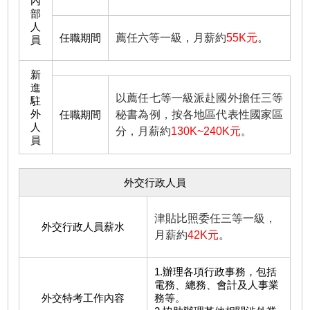
內
部
人
任職期間
薦任六等一級，月薪約
55K元
。
員
新
進
以薦任七等一級派赴國外擔任三等
駐
外
任職期間
秘書為例，按各地區代表性國家區
人
分，月薪約
130K~240K元
。
員
外交行政人員
津貼比照委任三等一級，
外交行政人員薪水
月薪約
42K元
。
1.辦理各項行政事務，包括
電務、總務、會計及人事業
外交特考工作內容
務等。