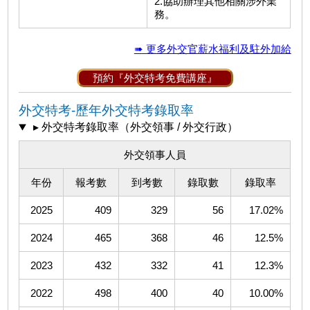
2.協助辦理其他相關涉外業
務。
➠ 更多外交官薪水福利及駐外加給
預約『外交特考免費講座』
外交特考-歷年外交特考錄取率
▸ 外交特考錄取率（外交領事 / 外交行政）
外交領事人員
年份
報考數
到考數
錄取數
錄取率
2025
409
329
56
17.02%
2024
465
368
46
12.5%
2023
432
332
41
12.3%
2022
498
400
40
10.00%