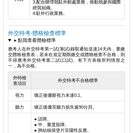
3.配合辦理我駐外館處業務，推動我參與國際
經貿組織。
4.駐外行政業務。
外交特考-體格檢查標準
▸ 點我查看體檢標準
應考人在外交特考第一試(筆試)錄取通知送達14天內，要繳
交體格檢查表，若未在規定期限繳交或體格檢查不合格，則
不得應考外交特考第二試(口試)。有下方表格所列情形之
一，為不合格。
外特檢
外交特考不合格標準
查項目
視力
矯正後優眼視力未達0.1。
聽力
矯正後優耳聽力損失逾90分貝。
● 語障。
● 中、重度肢障。
● 肺結核痰塗片呈陽性反應。