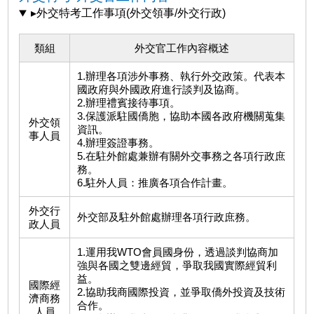
▸外交特考工作事項(外交領事/外交行政)
類組
外交官工作內容概述
1.辦理各項涉外事務、執行外交政策。代表本
國政府與外國政府進行談判及協商。
2.辦理禮賓接待事項。
3.保護派駐國僑胞，協助本國各政府機關蒐集
外交領
資訊。
事人員
4.辦理簽證事務。
5.在駐外館處兼辦有關外交事務之各項行政庶
務。
6.駐外人員：推廣各項合作計畫。
外交行
外交部及駐外館處辦理各項行政庶務。
政人員
1.運用我WTO會員國身份，透過談判協商加
強與各國之雙邊經貿，爭取我國實際經貿利
益。
國際經
2.協助我商國際投資，並爭取僑外投資及技術
濟商務
合作。
人員