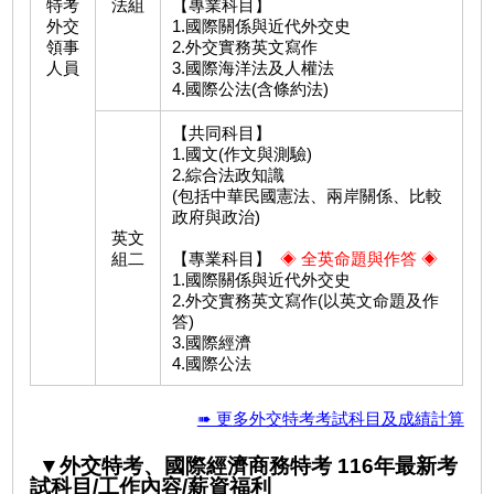
特考
法組
【專業科目】
外交
1.國際關係與近代外交史
領事
2.外交實務英文寫作
人員
3.國際海洋法及人權法
4.國際公法(含條約法)
【共同科目】
1.國文(作文與測驗)
2.綜合法政知識
(包括中華民國憲法、兩岸關係、比較
政府與政治)
英文
組二
【專業科目】
◈ 全英命題與作答 ◈
1.國際關係與近代外交史
2.外交實務英文寫作(以英文命題及作
答)
3.國際經濟
4.國際公法
➠ 更多外交特考考試科目及成績計算
▼外交特考、國際經濟商務特考 116年最新考
試科目/工作內容/薪資福利