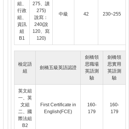
組、
275、讀
行政
275)
中級
42
230~255
組、
說寫：
資訊
240(說
組
120、寫
B1
120)
劍橋領
劍橋領
檢定語
思職場
思實用
劍橋五級英語認證
組
英語測
英語測
驗
驗
英文組
一、英
文組
First Certificate in
160-
160-
二、國
English(FCE)
179
179
際法組
B2