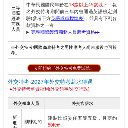
中華民國國民年齡在
18歲以上45歲以下
，報
三等
名外交特考期間前三年內曾通過英語檢定測
國際
經濟
驗(參考下方
英語成績標準表
)，並具有下列各
商務
款資格之一者：
人員
完整國際經濟商務人員應考資格▸▸
※外交特考/國際商務特考之男性應考人尚未服役也可報
考。
立即預約『外交特考免費試聽』
外交特考-
2027年外交特考薪水待遇
▸外交特考薪資福利(外交領事/外交行政)
外交領事人員
外交官薪水
新
津貼比照委任五等五級，月薪約
訓練期間
進
50K元
。