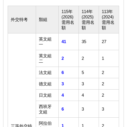
115年
114年
113年
(2026)
(2025)
(2024)
外交特考
類組
需用名
需用名
需用名
額
額
額
英文組
41
35
27
一
英文組
2
2
1
二
法文組
6
5
2
德文組
3
3
2
日文組
4
4
2
西班牙
6
3
3
文組
阿拉伯
1
1
2
三等外交特