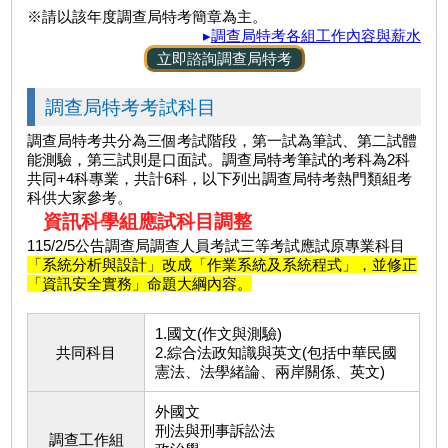
※請以該年度調查局特考簡章為主。
▸
調查局特考各組工作內容與薪水
立即諮詢調查局特考
調查局特考考試科目
調查局特考共分為三個考試階段，第一試為筆試、第二試體
能測驗，第三試則是口面試。調查局特考筆試的考科為2科
共同+4科專業，共計6科，以下列出調查局特考熱門類組考
科供大家參考。
資訊科學組應試科目調整
115/2/5公告調查局調查人員考試三等考試應試原專業科目
「系統分析與設計」改成「作業系統及系統程式」，並修正
「資訊安全實務」命題大綱內容。
1.國文(作文與測驗)
共同科目
2.綜合法政知識與英文(包括中華民國
憲法、法學緒論、兩岸關係、英文)
外國文
刑法與刑事訴訟法
調查工作組