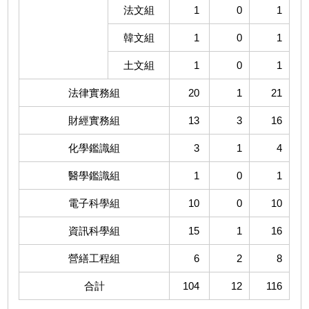
法文組
1
0
1
韓文組
1
0
1
土文組
1
0
1
法律實務組
20
1
21
財經實務組
13
3
16
化學鑑識組
3
1
4
醫學鑑識組
1
0
1
電子科學組
10
0
10
資訊科學組
15
1
16
營繕工程組
6
2
8
合計
104
12
116