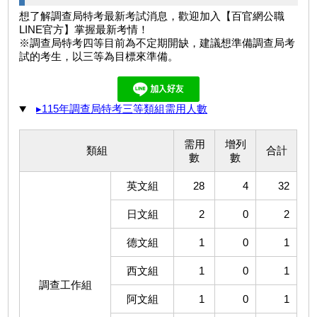
想了解調查局特考最新考試消息，歡迎加入【百官網公職
LINE官方】掌握最新考情！
※調查局特考四等目前為不定期開缺，建議想準備調查局考
試的考生，以三等為目標來準備。
▸115年調查局特考三等類組需用人數
需用
增列
類組
合計
數
數
英文組
28
4
32
日文組
2
0
2
德文組
1
0
1
西文組
1
0
1
調查工作組
阿文組
1
0
1