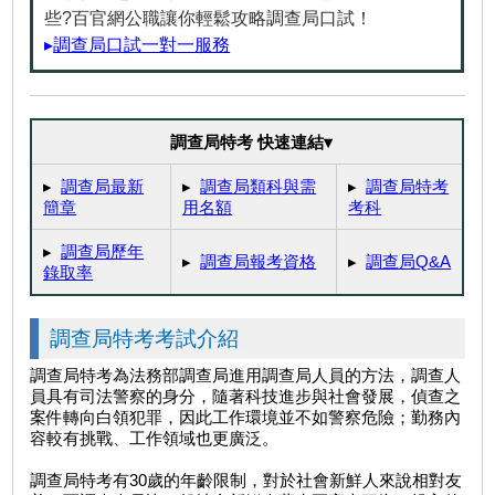
些?百官網公職讓你輕鬆攻略調查局口試！
▸
調查局口試一對一服務
調查局特考 快速連結▾
▸
調查局最新
▸
調查局類科與需
▸
調查局特考
簡章
用名額
考科
▸
調查局歷年
▸
調查局報考資格
▸
調查局Q&A
錄取率
調查局特考考試介紹
調查局特考為法務部調查局進用調查局人員的方法，調查人
員具有司法警察的身分，隨著科技進步與社會發展，偵查之
案件轉向白領犯罪，因此工作環境並不如警察危險；勤務內
容較有挑戰、工作領域也更廣泛。
調查局特考有30歲的年齡限制，對於社會新鮮人來說相對友