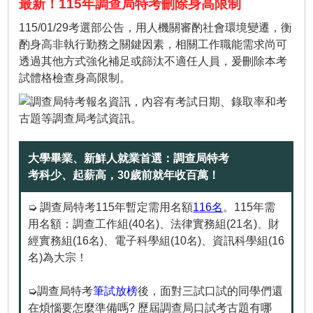
最新！115年調查局特考刪除身高限制
115/01/29考選部公告，用人機關審酌社會環境變遷，衡
酌身高非執行勤務之關鍵因素，相關工作職能需求尚可
透過其他方式強化補足或篩汰不適任人員，爰刪除本考
試體格檢查身高限制。
大學畢業、新鮮人就業首選：調查局特考
考科少、起薪高，30歲前就年收百萬！
➭ 調查局特考115年暫定需用名額
116名
。115年需
用名額：調查工作組(40名)、法律實務組(21名)、財
經實務組(16名)、電子科學組(10名)、資訊科學組(16
名)為大宗！
➭調查局特考
筆試放榜
後，面對三試口試的同學們還
在煩惱要怎麼準備嗎? 歷屆調查局口試考古題有哪