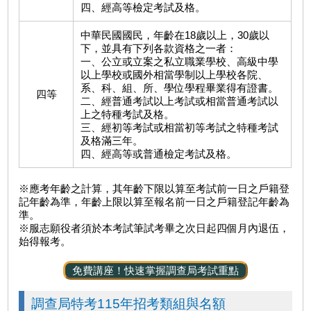
四、經高等檢定考試及格。
中華民國國民，年齡在18歲以上，30歲以
下，並具有下列各款資格之一者：
一、公立或立案之私立職業學校、高級中學
以上學校或國外相當學制以上學校各院、
系、科、組、所、學位學程畢業得有證書。
四等
二、經普通考試以上考試或相當普通考試以
上之特種考試及格。
三、經初等考試或相當初等考試之特種考試
及格滿三年。
四、經高等或普通檢定考試及格。
※應考年齡之計算，其年齡下限以算至考試前一日之戶籍登
記年齡為準，年齡上限以算至報名前一日之戶籍登記年齡為
準。
※服志願役者須於本考試筆試考畢之次日起四個月內退伍，
始得報考。
免費講座！快速掌握調查局考試重點
調查局特考115年招考類組與名額