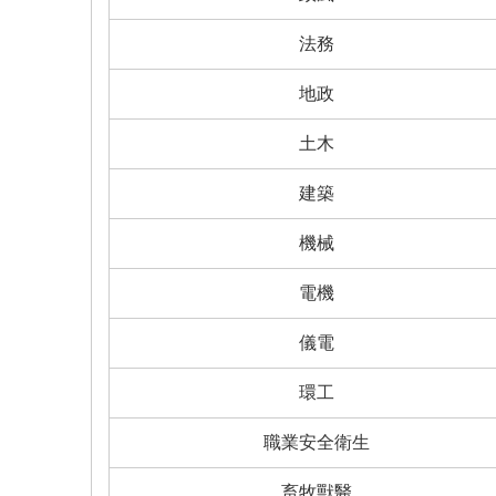
法務
地政
土木
建築
機械
電機
儀電
環工
職業安全衛生
畜牧獸醫