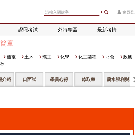
會員登
證照考試
外特專區
最新考情
招簡章
儀電
土木
環工
化學
化工製程
財會
政風
諮詢
程介紹
口面試
學員心得
錄取率
薪水福利與工