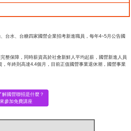
、台水、台糖四家國營企業招考新進職員，每年4~5月公告國
法完整保障，同時
薪資高於社會新鮮人平均起薪
，國營新進人員
資
，年終則高達4.4個月，目前正值國營事業退休潮，國營事業
了解國營聯招是什麼？
來參加免費講座