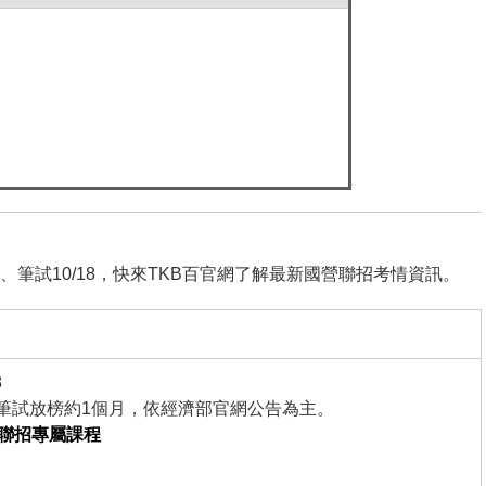
13、筆試10/18，快來TKB百官網了解最新國營聯招考情資訊。
8
筆試放榜約1個月，依經濟部官網公告為主。
營聯招專屬課程