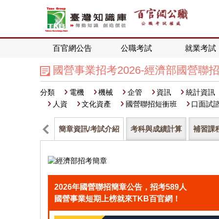
百官網公告
公職考試
就業考試
國營事業招考2026-經濟部國營聯
分類
電機
機械
企管
資訊
統計資訊
人資
文化資產
國營聯招短衝班
口面試
簡章資訊/考試介紹
考科與成績計算
補習課
2026年國營聯招簡章公告，招考589人
國營事業短期上榜就來TKB百官網！