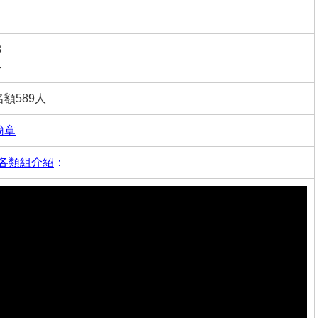
3
4
額589人
簡章
各類組介紹
：