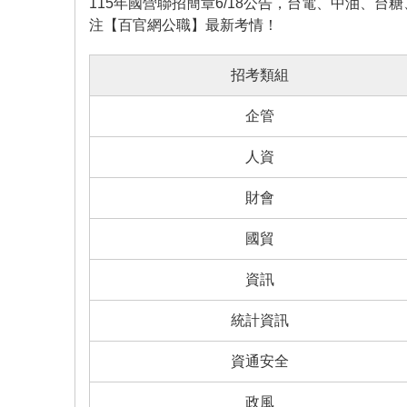
115年國營聯招簡章6/18公告，台電、中油、
注【百官網公職】最新考情！
招考類組
企管
人資
財會
國貿
資訊
統計資訊
資通安全
政風