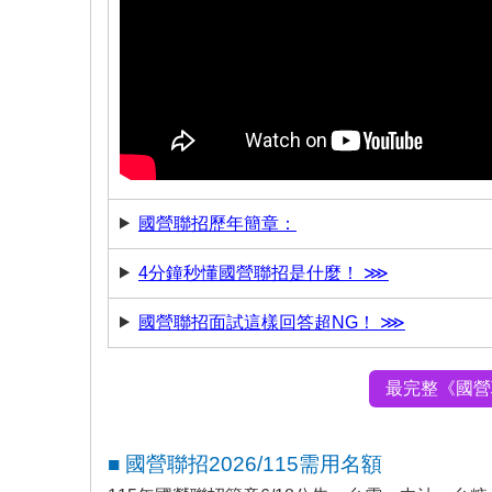
國營聯招歷年簡章：
4分鐘秒懂國營聯招是什麼！ ⋙
國營聯招面試這樣回答超NG！ ⋙
最完整《國營
■ 國營聯招2026/115需用名額