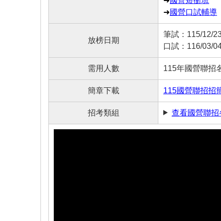
➜
國營短衝班
➜
國營口試輔導
筆試：115/12/2
放榜日期
口試：116/03/0
需用人數
115年國營聯招名
簡章下載
115國營聯招招
招考類組
查看國營聯招