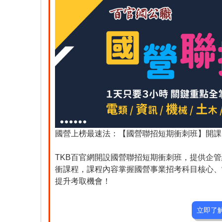
國營上榜最速法：【國營聯招短期衝刺班】開課
TKB百官網開設國營聯招短期衝刺班，提供企
衝課程，課程內容掌握國營事業招考科目核心、
提升考取機會！
立即了