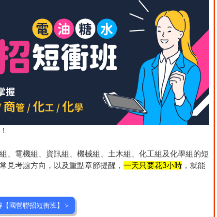
！
管組、電機組、資訊組、機械組、土木組、化工組及化學組的短
常見考題方向，以及重點章節提醒，
一天只要花3小時
，就能
解【國營聯招短衝班】＞