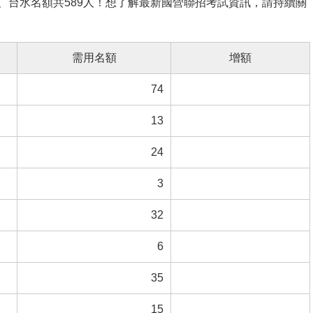
台糖、台水名額共589人！想了解最新國營聯招考試資訊，請持續關
需用名額
增額
74
13
24
3
32
6
35
15