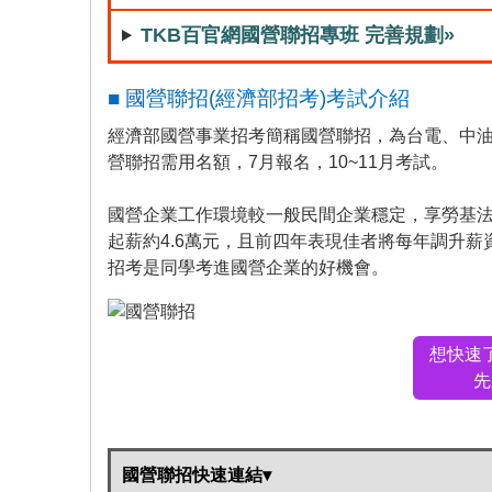
TKB百官網國營聯招專班 完善規劃»
■ 國營聯招(經濟部招考)考試介紹
經濟部國營事業招考簡稱國營聯招，為台電、中油
營聯招需用名額，7月報名，10~11月考試。
國營企業工作環境較一般民間企業穩定，享勞基
起薪約4.6萬元，且前四年表現佳者將
每年調升薪
招考是同學考進國營企業的好機會。
想快速
先
國營聯招快速連結▾