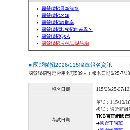
國營聯招最新簡章
國營聯招名額
國營聯招錄取率
國營聯招和獨招的差異？
國營聯招Q&A
國營聯招考科/口試諮詢
■ 國營聯招2026/115簡章報名資訊
國營聯招暫定需用名額589人！報名日期6/25-7/
報名日期
115/06/25-07/13
筆試：115/10/1
複試：通常距離
TKB百官網國
考試日期
➜
國營正課班