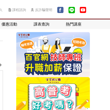
入
課程諮詢
反詐騙聲明
優惠活動
課表查詢
熱門講座
作內容
考古題
考試資格