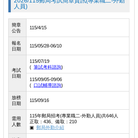
2026/115郵局考試簡章資訊(專業職二-外勤
人員)
簡章
115/4/15
公告
報名
115/05/28-06/10
日期
115/07/19
(
筆試考科諮詢
)
考試
日期
115/09/05-09/06
(
口試輔導諮詢
)
放榜
115/09/16
日期
115年郵局招考(專業職二-外勤人員)共646人
需用
正取：436、備取：210
人數
▣
郵局外勤介紹