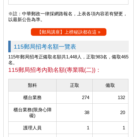
※註：中華郵政一律採網路報名，上表各項內容若有變更，
以最新公告為準。
【郵局講座】上榜秘訣都在這 »
115郵局招考名額一覽表
115年郵局招考正備取名額共1,448人，正取983名，備取465
名。
115郵局招考內勤名額(專業職(二))：
類科
正取
備取
櫃台業務
274
132
櫃台業務(限身心障
38
20
礙)
護理人員
1
1