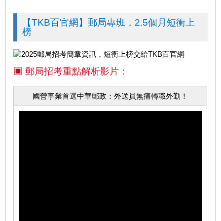
【TKB百官網】郵局專班，2.5個月短衝上
榜
▣ 郵局招考重點解析影片：
國營事業首選中華郵政：外送員無痛轉職外勤！