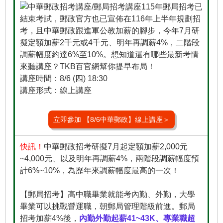
115年郵局招考已
結束考試，郵政官方也已宣佈在116年上半年規劃招
考，且中華郵政跟進軍公教加薪的腳步，今年7月研
擬定額加薪2千元或4千元、明年再調薪4%，二階段
調薪幅度約達6%至10%。想知道還有哪些最新考情
來聽講座？TKB百官網幫你提早布局！
講座時間：8/6 (四) 18:30
講座形式：線上講座
立即參加 【8/6中華郵政】線上講座＞
快訊！
中華郵政招考研擬7月起定額加薪2,000元
~4,000元、以及明年再調薪4%，兩階段調薪幅度預
計6%~10%，為歷年來調薪幅度最高的一次！
【郵局招考】高中職畢業就能考內勤、外勤，大學
畢業可以挑戰營運職，朝郵局管理階級前進。郵局
招考加薪4%後，
內勤外勤起薪41~43K、專業職超