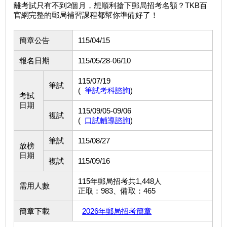
離考試只有不到2個月，想順利搶下郵局招考名額？TKB百
官網完整的郵局補習課程都幫你準備好了！
簡章公告
115/04/15
報名日期
115/05/28-06/10
115/07/19
筆試
(
筆試考科諮詢
)
考試
日期
115/09/05-09/06
複試
(
口試輔導諮詢
)
筆試
115/08/27
放榜
日期
複試
115/09/16
115年郵局招考共1,448人
需用人數
正取：983、備取：465
簡章下載
2026年郵局招考簡章