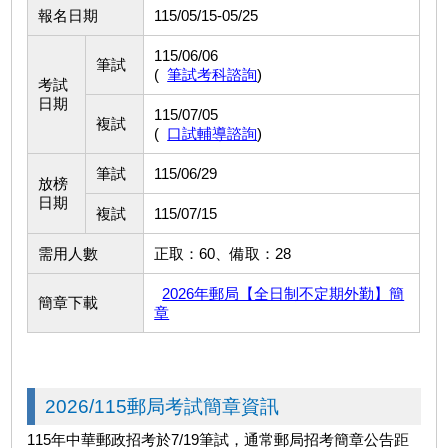
報名日期
115/05/15-05/25
115/06/06
筆試
(
筆試考科諮詢
)
考試
日期
115/07/05
複試
(
口試輔導諮詢
)
筆試
115/06/29
放榜
日期
複試
115/07/15
需用人數
正取：60、備取：28
2026年郵局【全日制不定期外勤】簡
簡章下載
章
2026/115郵局考試簡章資訊
115年中華郵政招考於7/19筆試，通常郵局招考簡章公告距