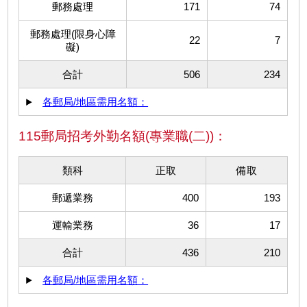
郵務處理
171
74
郵務處理(限身心障
22
7
礙)
合計
506
234
各郵局/地區需用名額：
115郵局招考外勤名額(專業職(二))：
類科
正取
備取
郵遞業務
400
193
運輸業務
36
17
合計
436
210
各郵局/地區需用名額：