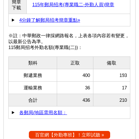
簡章
115年郵局招考(專業職二-外勤人員)簡章
下載
4分鐘了解郵局招考簡章重點»
※註：中華郵政一律採網路報名，上表各項內容若有變更，
以最新公告為準。
115郵局招考外勤名額(專業職(二))：
類科
正取
備取
郵遞業務
400
193
運輸業務
36
17
合計
436
210
各郵局/地區需用名額：
百官網【外勤專班】！立即試聽 »