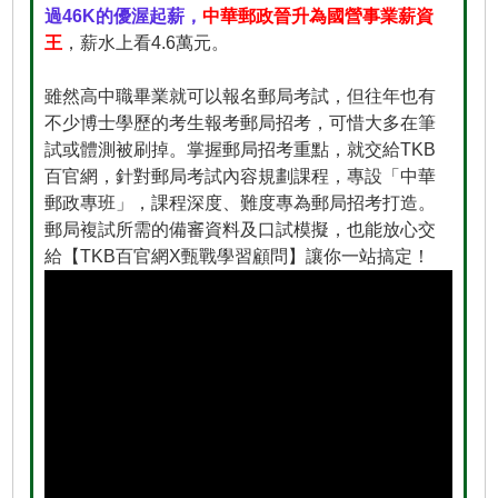
過46K的優渥起薪，
中華郵政晉升為國營事業薪資
王
，薪水上看4.6萬元。
雖然高中職畢業就可以報名郵局考試，但往年也有
不少博士學歷的考生報考郵局招考，可惜大多在筆
試或體測被刷掉。掌握郵局招考重點，就交給TKB
百官網，針對郵局考試內容規劃課程，專設「中華
郵政專班」，課程深度、難度專為郵局招考打造。
郵局複試所需的備審資料及口試模擬，也能放心交
給【TKB百官網X甄戰學習顧問】讓你一站搞定！