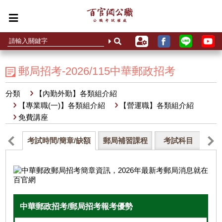
郵局招考-2026/115中華郵政招考
分類
【內勤外勤】各類組介紹
【專業職(一)】各類組介紹
【營運職】各類組介紹
免費講座
考試時間/簡章/缺額
郵局補習課程
考試科目
薪
中華郵政招考/郵局招考報考優勢